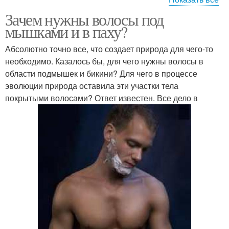
Зачем нужны волосы под
Лобковые волосы
Волосы в паху
мышками и в паху?
Абсолютно точно все, что создает природа для чего-то
необходимо. Казалось бы, для чего нужны волосы в
области подмышек и бикини? Для чего в процессе
Волос в зоне
Волосы в носу
эволюции природа оставила эти участки тела
покрытыми волосами? Ответ известен. Все дело в
Волосы на женском
Волос на теле
теле
Волосы на подмышках
Волосы на голове