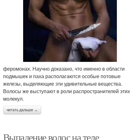
Посты про волосы
Волосы на ногах
Волосы при
Волосы на животе
беременности
феромонах. Научно доказано, что именно в области
Волосы во время
Волос во время
подмышек и паха располагаются особые потовые
железы, выделяющие эти удивительные вещества.
Волосы же выступают в роли распространителей этих
молекул.
Волос при
Волос со время
читать дальше →
беременности
Выпадение волос на теле.