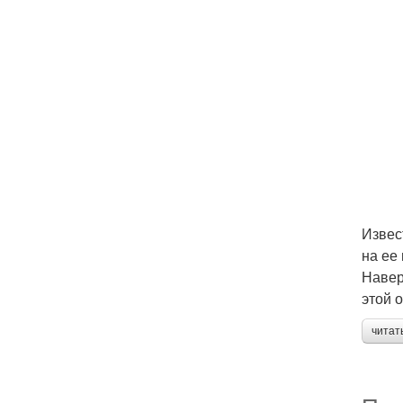
Извес
на ее
Навер
этой 
читат