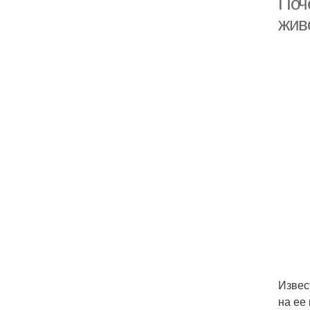
Поч
живо
Извес
на ее