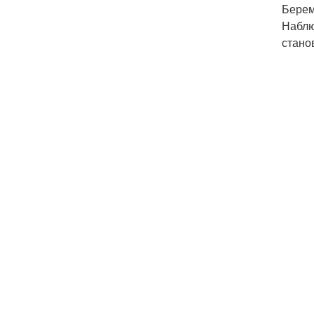
Берем
Наблю
стано