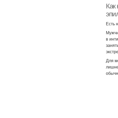
Как 
эпи
Есть 
Мужчи
в инт
занят
экстр
Для м
лишне
обычн