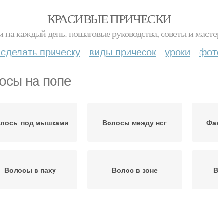
КРАСИВЫЕ ПРИЧЕСКИ
и на каждый день. пошаговые руководства, советы и масте
 сделать прическу
виды причесок
уроки
фот
осы на попе
лосы под мышками
Волосы между ног
Фа
Волосы в паху
Волос в зоне
В
олосы на женском
Волос на теле
Воло