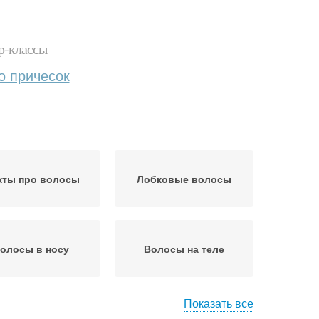
р-классы
о причесок
кты про волосы
Лобковые волосы
олосы в носу
Волосы на теле
Показать все
сы на подмышках
Волосы на голове