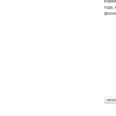
Вариа
года,
фолли
читат