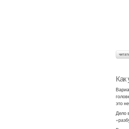
читат
Как 
Вариа
голов
это не
Дело 
«разб