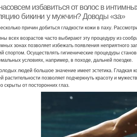
насовсем избавиться от волос в интимных
ляцию бикини у мужчин? Доводы «за»
несколько причин добиться гладкости кожи в паху. Рассмотр
ны всех возрастов часто выбирают эту процедуру из сообр
имных зонах позволяет избежать появления неприятного зап
ий спортом. Осуществлять гигиенические процедуры станови
емальных условиях, например, в походе, дальней поездке.
олодых людей большое значение имеет эстетика. Гладкая к
й растительности позволяет подчеркнуть красоту и мужестве
о скрыты от посторонних глаз.