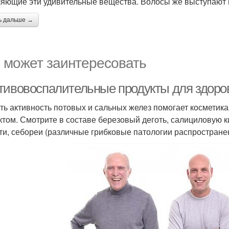
яющие эти удивительные вещества. Волосы же выступают в
ь дальше →
 может заинтересовать
тивовоспалительные продукты для здоро
ть активность потовых и сальных желез помогает космети
том. Смотрите в составе березовый деготь, салициловую ки
ти, себореи (различные грибковые патологии распростране