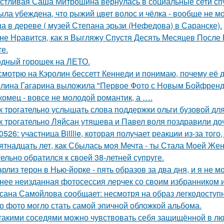
стливая Саша Митрошина вернулась в социальные сети спус
ыла убеждена, что рыжий цвет волос и чёлка - вообще не мо
а в дереве ( музей Степана эрьзи (Нефедова) в Саранске).
не Нравится, как я Выгляжу Спустя Десять Месяцев После 
те.
дный горошек на ЛЕТО.
смотрю на Кэролин бессетт Кеннеди и понимаю, почему её д
лина Гагарина выложила "Первое Фото с Новым Бойфрендо
комец - вовсе не молодой романтик, а ….
к трогательно услышать слова поддержки ольги бузовой для
к трогательно Ляйсан утяшева и Павел воля поздравили до
0526: участница Billlie, которая получает реакции из-за тог
ятнадцать лет, как Сбылась моя Мечта - ты Стала Моей Жен
тельно обратился к своей 38-летней супруге.
рлиз терон в Нью-йорке - пять образов за два дня, и я не м
нее неизданная фотосессия лерчек со своим избранником 
сана Самойлова сообщает: несмотря на образ легкодоступн
о фото могло стать самой эпичной обложкой альбома.
такими соседями можно чувствовать себя защищённой в лю