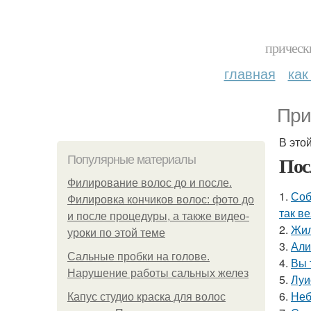
прическ
главная
как
При
В это
Пос
Популярные материалы
Филирование волос до и после.
1.
Соб
Филировка кончиков волос: фото до
так в
и после процедуры, а также видео-
2.
Жил
уроки по этой теме
3.
Али
Сальные пробки на голове.
4.
Вы 
Нарушение работы сальных желез
5.
Луи
6.
Неб
Капус студио краска для волос