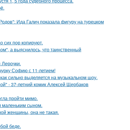
тя 1, 5 года судебного процесса.
ё.
Родов": Ида Галич показала фигуру на турецком
о сих пор копируют.
м", а выяснилось, что таинственный
 Лерочки.
чурку Софию с 11-летием!
о, как сильно выделяется на музыкальном шоу.
ой" - 37-летний комик Алексей Щербаков
огла пройти мимо.
и маленьким сыном.
ой женщины, она не такая.
бой беде.