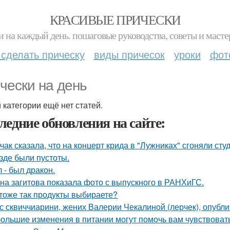
КРАСИВЫЕ ПРИЧЕСКИ
и на каждый день. пошаговые руководства, советы и масте
 сделать прическу
виды причесок
уроки
фот
чески на день
й категории ещё нет статей.
ледние обновления на сайте:
чак сказала, что на концерт крида в "Лужниках" сгоняли сту
езде были пустоты.
 - был дракон.
на загитова показала фото с выпускного в РАНХиГС.
тоже так продукты выбираете?
с сквиччиарини, жених Валерии Чекалиной (лерчек), опубли
ольшие изменения в питании могут помочь вам чувствовать 