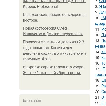
7.
Сча
палитра. Палитра красок для волос
8.
Я б
Kapous Professional
9.
Душ
В нюксенском районе есть деревня
10.
"М
вострое.
курор
Новая фотосессия Олеси
11.
Мо
Иванченко и Дмитрия журавлева.
12.
Я 
13.
По
Прически маленьким девочкам 2 3
незна
года пошагово. Косички для
14.
Ка
девочек в садик за 5 минут лёгкие и
15.
Ка
красивые. Фото
16.
10
Выкройка сороки головного убора.
17.
"П
Женский головной убор - сорока.
трога
18.
Ша
19.
Ра
20.
Ок
21.
Эт
Категории
22.
С 