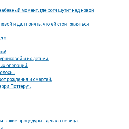
 забавный момент, где хотч шутит над новой
вой и дал понять, что ей стоит заняться
его.
ки!
рниковой и их детьми.
лых операций.
волосы.
орот рождения и смертей.
арри Поттеру".
ы: какие процедуры сделала певица.
ы.