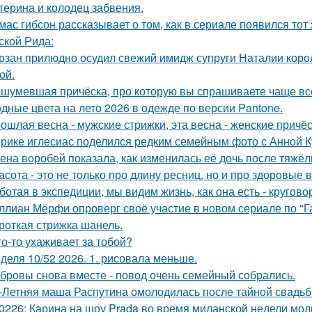
терина и колодец забвения.
мас гибсон рассказывает о том, как в сериале появился тот
ской Рида:
рзан прилюдно осудил свежий имидж супруги Наталии короле
ой.
шумевшая причёска, про которую вы спрашиваете чаще вс
дные цвета на лето 2026 в одежде по версии Pantone.
ошлая весна - мужские стрижки, эта весна - женские причёс
рике иглесиас поделился редким семейным фото с Анной Ку
ена воробей показала, как изменилась её дочь после тяжё
асота - это не только про длину ресниц, но и про здоровые 
ботая в экспедиции, мы видим жизнь, как она есть - кругов
ллиан Мёрфи опроверг своё участие в новом сериале по "Г
роткая стрижка шанель.
то-то ухаживает за тобой?
деля 10/52 2026. 1. рисовала меньше.
бровы снова вместе - повод очень семейный собрались.
-Летняя маша Распутина омолодилась после тайной свадьб
0226: Карина на шоу Prada во время миланской недели мод