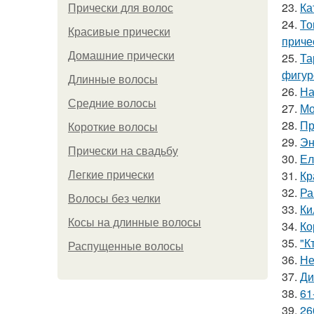
23.
Ка
Прически для волос
24.
То
Красивые прически
приче
Домашние прически
25.
Та
фигур
Длинные волосы
26.
На
Средние волосы
27.
Мо
28.
Пр
Короткие волосы
29.
Эн
Прически на свадьбу
30.
Ел
31.
Кр
Легкие прически
32.
Ра
Волосы без челки
33.
Ки
Косы на длинные волосы
34.
Ко
35.
"К
Распущенные волосы
36.
Не
37.
Ди
38.
61
39.
26