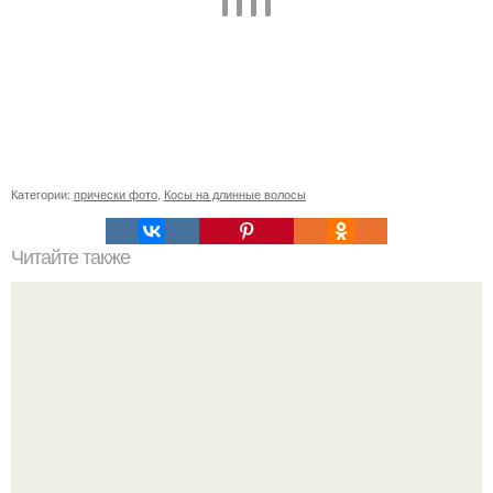
Категории:
прически фото
,
Косы на длинные волосы
Читайте также
Схемы окрашивания омбре шатуш балаяж. Как выбрать
окрашивание для себя