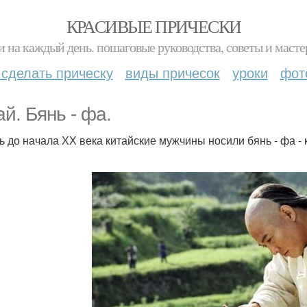
КРАСИВЫЕ ПРИЧЕСКИ
и на каждый день. пошаговые руководства, советы и масте
 сделать прическу
виды причесок
уроки
фот
ай. Бянь - фа.
ь до начала ХХ века китайские мужчины носили бянь - фа - к