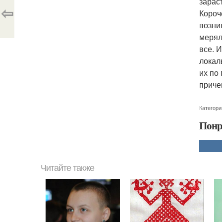
зарас
⇦
Короч
возни
мерял
все. 
локал
их по
приче
Категори
Понр
Читайте также