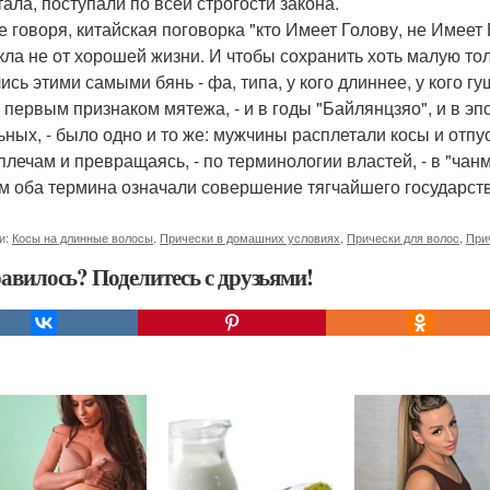
тала, поступали по всей строгости закона.
е говоря, китайская поговорка "кто Имеет Голову, не Имеет
кла не от хорошей жизни. И чтобы сохранить хоть малую то
ись этими самыми бянь - фа, типа, у кого длиннее, у кого г
И первым признаком мятежа, - и в годы "Байлянцзяо", и в эп
ьных, - было одно и то же: мужчины расплетали косы и отп
 плечам и превращаясь, - по терминологии властей, - в "чан
м оба термина означали совершение тягчайшего государст
и:
Косы на длинные волосы
,
Прически в домашних условиях
,
Прически для волос
,
При
авилось? Поделитесь с друзьями!