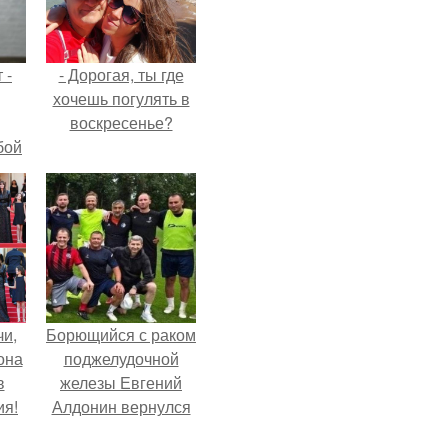
 -
- Дорогая, ты где
хочешь погулять в
воскресенье?
бой
чи,
Борющийся с раком
она
поджелудочной
в
железы Евгений
ия!
Алдонин вернулся
в Москву после