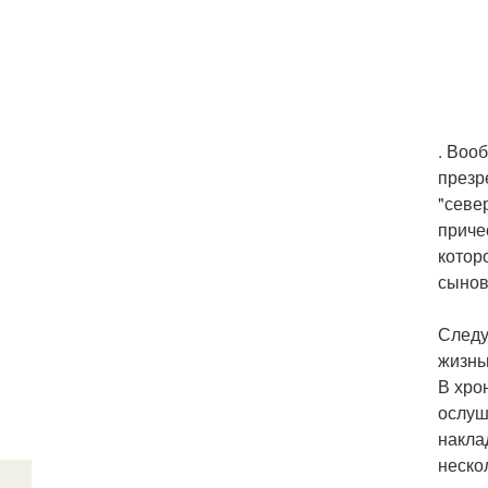
. Воо
презр
"севе
приче
котор
сынов
Следуе
жизнь
В хро
ослуш
накла
неско