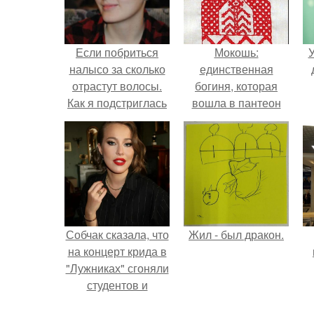
Если побриться
Мокошь:
У
налысо за сколько
единственная
отрастут волосы.
богиня, которая
Как я подстриглась
вошла в пантеон
налысо и как
князя Владимира.
изменились волосы
после этого
Собчак сказала, что
Жил - был дракон.
на концерт крида в
"Лужниках" сгоняли
студентов и
школьников, чтобы