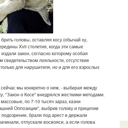
брить головы, оставляя косу (обычай ху,
редины Xvii столетия, когда эти самые
, издали закон, согласно которому особая
ым свидетельством лояльности, отсутствие
е только для нарушителя, но и для его взрослых
но сейчас мы конкретно о нем, - выбирая между
у, "Закон о Косе" внедрялся жесткими методами.
 массовые, по 7-10 тысяч зараз, казни
машней Оппозиции", выбрив голову и прицепив
о подозрение, брали под арест и держали
начинали, отпускали восвояси, а если голова