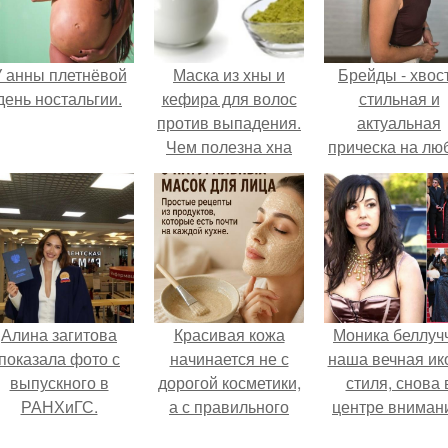
 анны плетнёвой
Маска из хны и
Брейды - хвост
день ностальгии.
кефира для волос
стильная и
против выпадения.
актуальная
Чем полезна хна
прическа на лю
для волос?
случай.
Алина загитова
Красивая кожа
Моника беллуч
показала фото с
начинается не с
наша вечная ик
выпускного в
дорогой косметики,
стиля, снова 
РАНХиГС.
а с правильного
центре вниман
ухода.