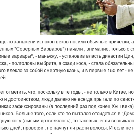
бще-то ханьжени испокон веков носили обычные прически, а 
енных "Северных Варваров") начали , внимание, только с се
рные варвары", - маньчжу, - установив власть династии Цин
ска, - полголовы выбрита, а сзади коса, - стала обязательн
ого влекло за собой смертную казнь, и в первые 150 лет - н
ей.
т отметить, что, поскольку в те годы, - не только в Китае, 
ю и достоинством, люди далеко не всегда прыгали по свистк
никах зафиксированы (в последний раз под конец Xviii века)
ников. Больше того, если кто-то пытался отсидеться в "До
дную косу (лысым дозволялось), то таковых, если возникал
лько дней, проверяя, не начнут ли расти волосы. И если не 