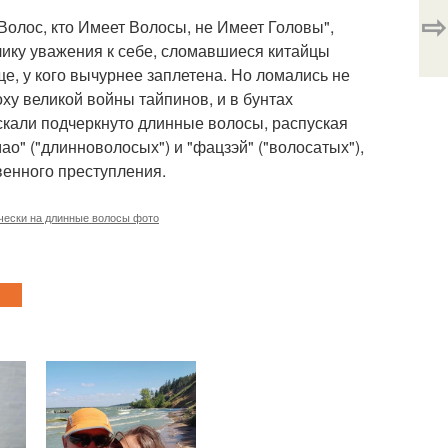
⇨
 Волос, кто Имеет Волосы, не Имеет Головы",
лику уважения к себе, сломавшиеся китайцы
уще, у кого вычурнее заплетена. Но ломались не
оху великой войны тайпинов, и в бунтах
ускали подчеркнуто длинные волосы, распуская
мао" ("длинноволосых") и "фацзэй" ("волосатых"),
венного преступления.
чески на длинные волосы фото