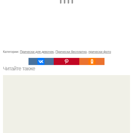
Категории:
Прически для девочек
,
Прически бесплатно
,
прически фото
Читайте также
Нужно ли смывать краску для волос шампунем. Как
сохранить цвет окрашенных волос надолго – советы