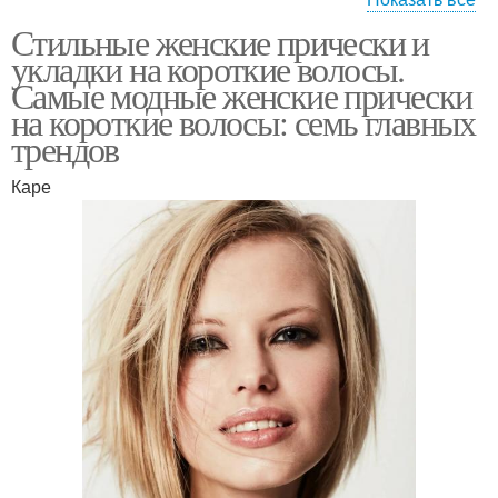
Стильные женские прически и
Укладка с кудряшками
Модные укладки
укладки на короткие волосы.
Самые модные женские прически
на короткие волосы: семь главных
трендов
Средства для
Объемная укладка
домашней укладки
Каре
Укладка на средние
Голливудская укладка
волосы
Укладки от
Укладки на средние
профессионалов
волосы