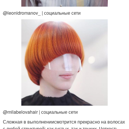
@leonidromanov_ | социальные сети
@milabelovahair | социальные сети
Сложная в выполнениисмотрится прекрасно на волосах
с любой структурой: как густых, так и тонких. Четкость