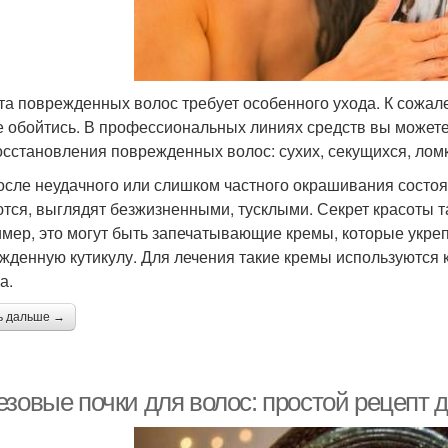
та поврежденных волос требует особенного ухода. К сожал
е обойтись. В профессиональных линиях средств вы может
осстановления поврежденных волос: сухих, секущихся, ломк
после неудачного или слишком частного окрашивания состо
тся, выглядят безжизненными, тусклыми. Секрет красоты 
мер, это могут быть запечатывающие кремы, которые укреп
жденную кутикулу. Для лечения такие кремы используются 
а.
ь дальше →
зовые почки для волос: простой рецепт 