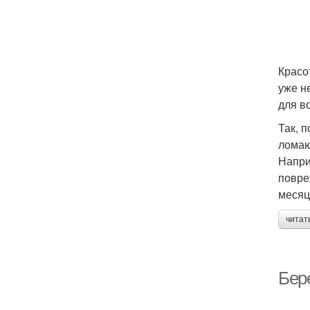
Красо
уже н
для в
Так, 
ломаю
Напри
повре
месяц
читат
Бере