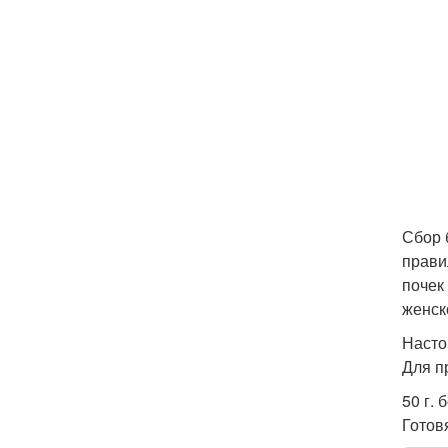
Сбор 
прави
почек
женск
Насто
Для п
50 г. 
Готов