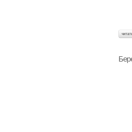
читат
Бере