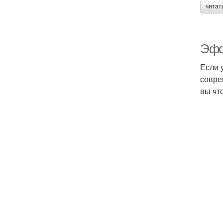
читат
Эфф
Если 
совре
вы что