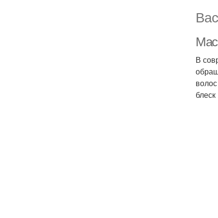
Вас
Маск
В сов
обращ
волос
блеск