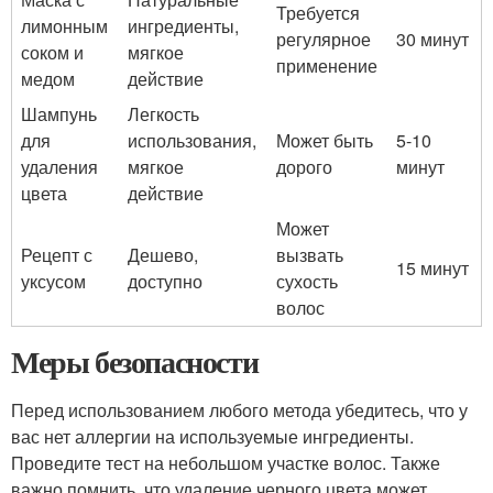
Требуется
лимонным
ингредиенты,
регулярное
30 минут
соком и
мягкое
применение
медом
действие
Шампунь
Легкость
для
использования,
Может быть
5-10
удаления
мягкое
дорого
минут
цвета
действие
Может
Рецепт с
Дешево,
вызвать
15 минут
уксусом
доступно
сухость
волос
Меры безопасности
Перед использованием любого метода убедитесь, что у
вас нет аллергии на используемые ингредиенты.
Проведите тест на небольшом участке волос. Также
важно помнить, что удаление черного цвета может