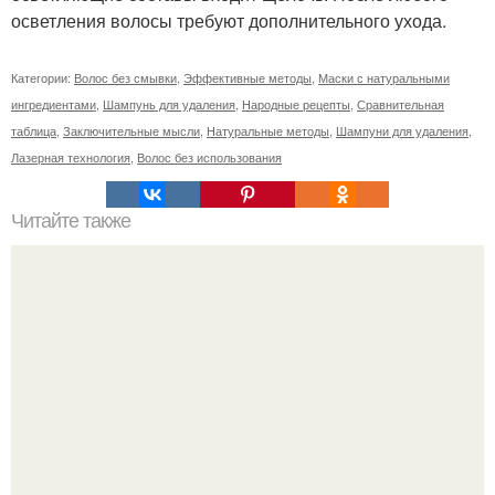
осветления волосы требуют дополнительного ухода.
Категории:
Волос без смывки
,
Эффективные методы
,
Маски с натуральными
ингредиентами
,
Шампунь для удаления
,
Народные рецепты
,
Сравнительная
таблица
,
Заключительные мысли
,
Натуральные методы
,
Шампуни для удаления
,
Лазерная технология
,
Волос без использования
Читайте также
Что должно быть у девушке в сумке. Что должно лежать
в сумке у каждой девушки?