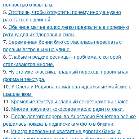
полностью открытым.
5.
Отстричь, чтобы отпустить: почему иногда нужно
расстаться с длиной.
6.
Обычное мытье волос легко превратить в полезную
рутину для их здоровья и силы.
7.
Беременная бонни блю согласилась переспать с
первым встречным на улице.
8.
Слабые и редкие ресницы - проблема, с которой
сталкиваются многие.
9.
Ну это уже классика, плавный переход, правильная
форма и текстура.
10.
У Олега и Родиона газманова идеальные майские с
шашлычком.
11.
Кремовые текстуры главный секрет камеры знают.
12.
Многие покупают кокосовое масло ради готовки.
13.
После долгого перерыва Анастасия Решетова всё же
решилась показать подписчикам фото в бикини.
14.
Иногда волосам не хватает не дорогих банок, а
обычного домашнего ухода, который используют годами.