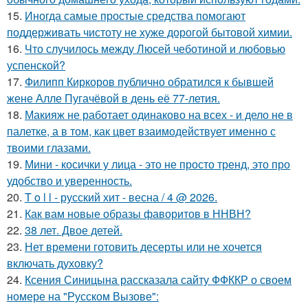
15.
Иногда самые простые средства помогают
поддерживать чистоту не хуже дорогой бытовой химии.
16.
Что случилось между Люсей чеботиной и любовью
успенской?
17.
Филипп Киркоров публично обратился к бывшей
жене Алле Пугачёвой в день её 77-летия.
18.
Макияж не работает одинаково на всех - и дело не в
палетке, а в том, как цвет взаимодействует именно с
твоими глазами.
19.
Мини - косички у лица - это не просто тренд, это про
удобство и уверенность.
20.
T o l l - русский хит - весна / 4 @ 2026.
21.
Как вам новые образы фаворитов в ННВН?
22.
38 лет. Двое детей.
23.
Нет времени готовить десерты или не хочется
включать духовку?
24.
Ксения Синицына рассказала сайту ФФККР о своем
номере на "Русском Вызове":