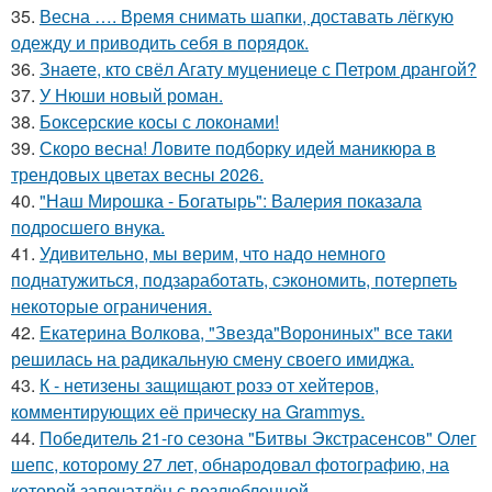
35.
Весна …. Время снимать шапки, доставать лёгкую
одежду и приводить себя в порядок.
36.
Знаете, кто свёл Агату муцениеце с Петром дрангой?
37.
У Нюши новый роман.
38.
Боксерские косы с локонами!
39.
Скоро весна! Ловите подборку идей маникюра в
трендовых цветах весны 2026.
40.
"Наш Мирошка - Богатырь": Валерия показала
подросшего внука.
41.
Удивительно, мы верим, что надо немного
поднатужиться, подзаработать, сэкономить, потерпеть
некоторые ограничения.
42.
Екатерина Волкова, "Звезда"Ворониных" все таки
решилась на радикальную смену своего имиджа.
43.
К - нетизены защищают розэ от хейтеров,
комментирующих её прическу на Grammys.
44.
Победитель 21-го сезона "Битвы Экстрасенсов" Олег
шепс, которому 27 лет, обнародовал фотографию, на
которой запечатлён с возлюбленной.