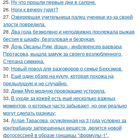
25.
Ну что прошли первые дни в салоне.
26.
Ноги к вечеру гудят?
27.
Озверевшая учительница палец ученице из-за своей
злости повредила.
28.
Два года безмолвно и неподвижно пролежала рыжая
бестия в шкафу, безголовая и безрукая.
29.
Дочь Оксаны Рим, фэшн - инфлюенсер варвара
Протасова, вышла замуж за своего возлюбленного,
Степана симкина.
30.
Новый повод для разговоров о семье Бекхэмов.
31.
Ещё один обзор на куклу, которая похожа на
предыдущую и не случайно.
32.
Деми Мур модную провокацию устроила.
33.
В уходе за кожей есть ещё несколько важных
моментов, о которых часто забывают, но они реально
могут сделать разницу:
34.
Аглая Тарасова, осужденная на 3 года условно за
контрабанду запрещенных веществ, делится новой
фотосессией в образе гонщицы "формулы-1".