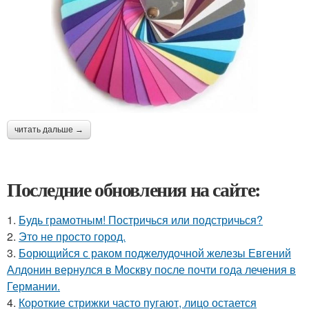
читать дальше →
Последние обновления на сайте:
1.
Будь грамотным! Постричься или подстричься?
2.
Это не просто город.
3.
Борющийся с раком поджелудочной железы Евгений
Алдонин вернулся в Москву после почти года лечения в
Германии.
4.
Короткие стрижки часто пугают, лицо остается