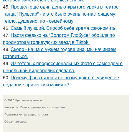
45.
Прошёл ещё один день открытого урока в театре
танца "Пульсар" - и это было очень по-настоящему:
тепло, душевно, по - семейному.
46.
Самый лучший. Способ себе время сэкономить.
47.
Настя федько на "Золотом Глобусе" обошла по
просмотрам голивудских звезд в Tiktok.
48.
Скоро - наша с мужем годовщина, мы начинаем
готовиться.
49.
Из готовых профессиональных фото с самоедом я
небольшой видеоролик сделала.
50.
Почему фанаты юны не возмущаются, увидев её
недавние причёску и макияж?
© 2026 Красивые прически
Контакты
Пользовательское соглашение
Политика конфидециальности
Обратная связь