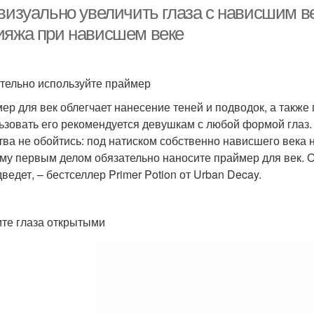
 визуально увеличить глаза с нависшим в
ияжа при нависшем веке
тельно используйте праймер
ер для век облегчает нанесение теней и подводок, а также
ьзовать его рекомендуется девушкам с любой формой глаз. 
тва не обойтись: под натиском собственно нависшего века н
му первым делом обязательно наносите праймер для век. О
ведет, – бестселлер Primer Potion от Urban Decay.
те глаза открытыми