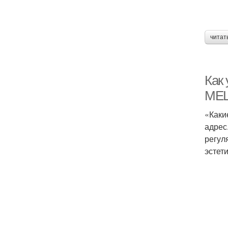
читат
Как
МЕ
«Каки
адрес
регул
эстет