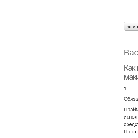
читат
Вас
Как
мак
1
Обяза
Прайм
испол
средс
Поэто