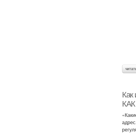
читат
Как 
КАК
«Каки
адрес
регул