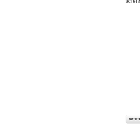
эстет
читат