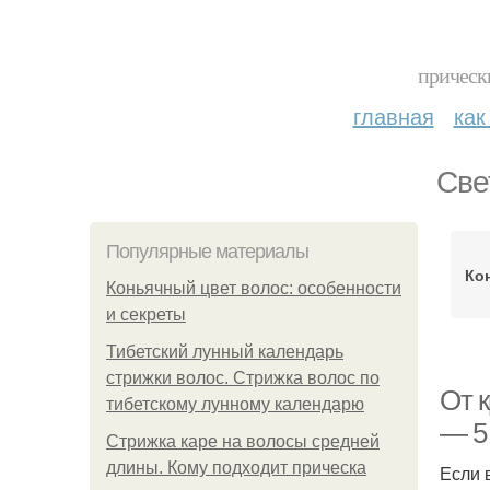
прическ
главная
как
Све
Популярные материалы
Ко
Коньячный цвет волос: особенности
и секреты
Тибетский лунный календарь
стрижки волос. Стрижка волос по
От к
тибетскому лунному календарю
— 5
Стрижка каре на волосы средней
длины. Кому подходит прическа
Если 