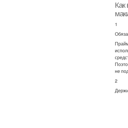
Как
мак
1
Обяза
Прайм
испол
средс
Поэто
не под
2
Держи