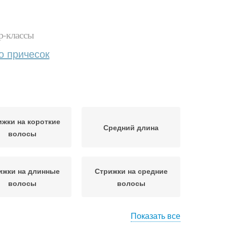
р-классы
о причесок
ижки на короткие
Средний длина
волосы
ижки на длинные
Стрижки на средние
волосы
волосы
Показать все
ка с ассиметрией