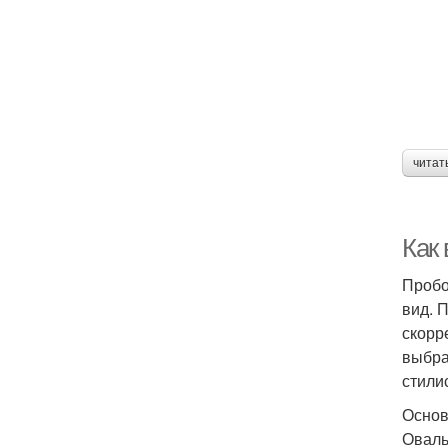
читат
Как
Пробо
вид. 
скорр
выбра
стили
Основ
Оваль