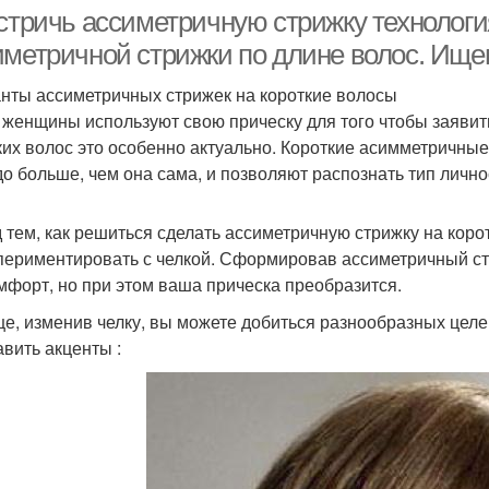
 стричь ассиметричную стрижку технолог
иметричной стрижки по длине волос. Ище
нты ассиметричных стрижек на короткие волосы
 женщины используют свою прическу для того чтобы заявить
ких волос это особенно актуально. Короткие асимметричные
до больше, чем она сама, и позволяют распознать тип лично
 тем, как решиться сделать ассиметричную стрижку на коро
периментировать с челкой. Сформировав ассиметричный сти
мфорт, но при этом ваша прическа преобразится.
е, изменив челку, вы можете добиться разнообразных целе
авить акценты :