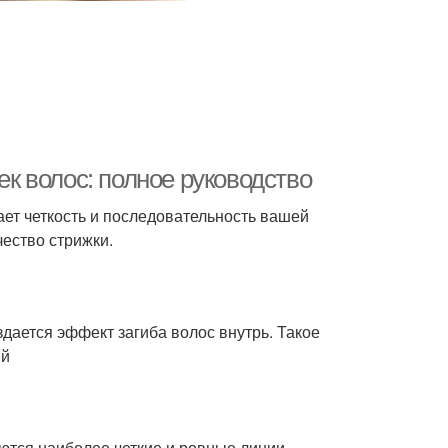
 волос: полное руководство
ет четкость и последовательность вашей
ество стрижки.
ается эффект загиба волос внутрь. Такое
ий
-ются наиболее четкие и ровные линии