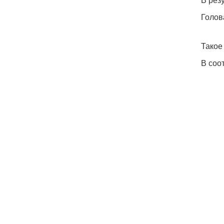
Голов
Такое
В соо