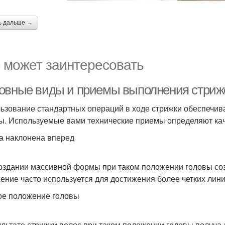
ь дальше →
 может заинтересовать
овные виды и приемы выполнения стрижек
ьзование стандартных операций в ходе стрижки обеспечива
ы. Используемые вами технические приемы определяют кач
а наклонена вперед
оздании массивной формы при таком положении головы созд
ение часто используется для достижения более четких лин
е положение головы
ультате стрижки волос при таком положении головы получа