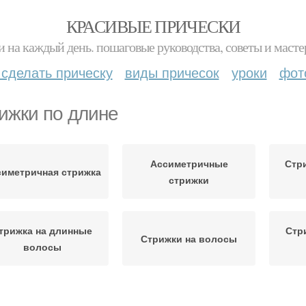
КРАСИВЫЕ ПРИЧЕСКИ
и на каждый день. пошаговые руководства, советы и масте
 сделать прическу
виды причесок
уроки
фот
ижки по длине
Ассиметричные
Стр
симетричная стрижка
стрижки
трижка на длинные
Стр
Стрижки на волосы
волосы
рижки с асимметрией
Женская стрижка
Стриж