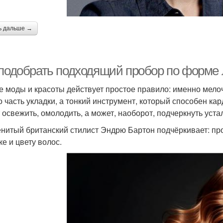
ь дальше →
 подобрать подходящий пробор по форме 
е моды и красоты действует простое правило: именно мело
о часть укладки, а тонкий инструмент, который способен к
 освежить, омолодить, а может, наоборот, подчеркнуть устал
нитый британский стилист Эндрю Бартон подчёркивает: про
ке и цвету волос.