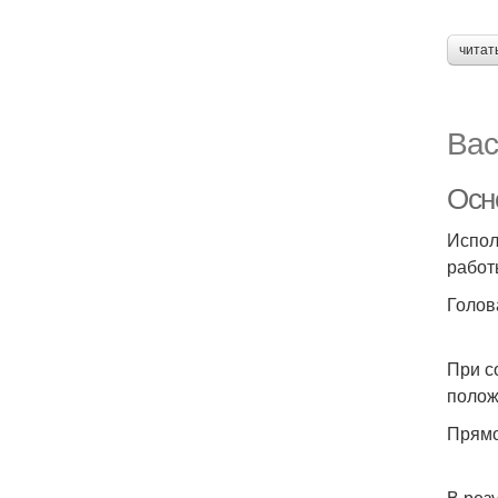
читат
Вас
Осн
Испол
работ
Голов
При с
полож
Прямо
В рез