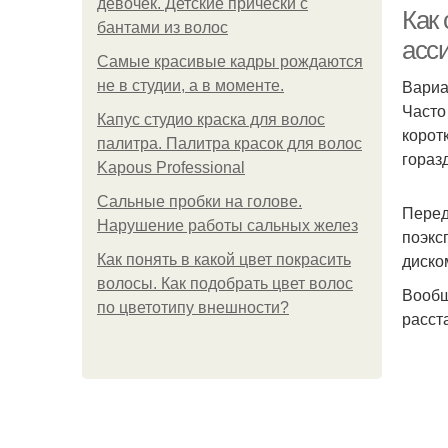
девочек. Детские прически с
Как
бантами из волос
асс
Самые красивые кадры рождаются
Вариа
не в студии, а в моменте.
Часто
Капус студио краска для волос
корот
палитра. Палитра красок для волос
гораз
Kapous Professional
Сальные пробки на голове.
Перед
Нарушение работы сальных желез
поэкс
диско
Как понять в какой цвет покрасить
волосы. Как подобрать цвет волос
Вообщ
по цветотипу внешности?
расст