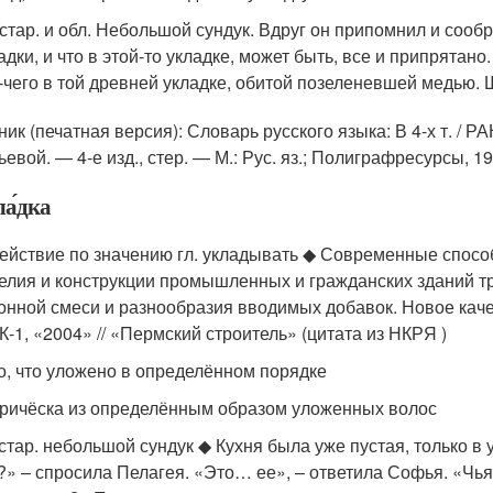
Устар. и обл. Небольшой сундук. Вдруг он припомнил и сообра
адки, и что в этой-то укладке, может быть, все и припрятан
-чего в той древней укладке, обитой позеленевшей медью. 
ик (печатная версия): Словарь русского языка: В 4-х т. / РА
евой. — 4-е изд., стер. — М.: Рус. яз.; Полиграфресурсы, 1
ла́дка
действие по значению гл. укладывать ◆ Современные спосо
елия и конструкции промышленных и гражданских зданий т
онной смеси и разнообразия вводимых добавок. Новое кач
-1, «2004» // «Пермский строитель» (цитата из НКРЯ )
то, что уложено в определённом порядке
причёска из определённым образом уложенных волос
устар. небольшой сундук ◆ Кухня была уже пустая, только в 
?» – спросила Пелагея. «Это… ее», – ответила Софья. «Чья 