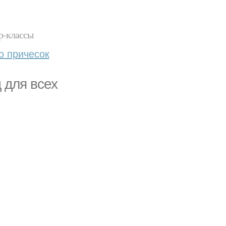
р-классы
о причесок
 для всех