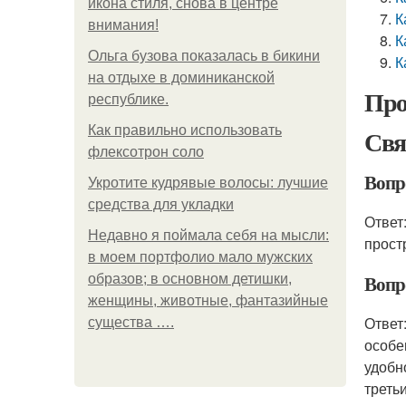
икона стиля, снова в центре
К
внимания!
К
Ольга бузова показалась в бикини
К
на отдыхе в доминиканской
Про
республике.
Как правильно использовать
Свя
флексотрон соло
Вопр
Укротите кудрявые волосы: лучшие
средства для укладки
Ответ
Недавно я поймала себя на мысли:
прост
в моем портфолио мало мужских
Вопр
образов; в основном детишки,
женщины, животные, фантазийные
Ответ
существа ….
особе
удобн
треть