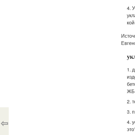
4. 
укл
кой
Источн
Евгень
ук
1. 
изд
бет
ЖБК
2. 
3. 
⇦
4. 
это