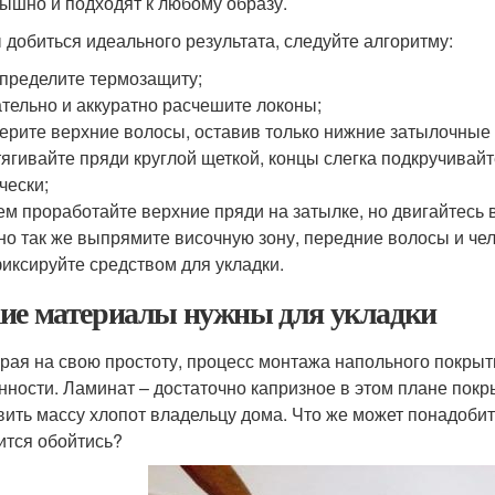
ышно и подходят к любому образу.
 добиться идеального результата, следуйте алгоритму:
пределите термозащиту;
тельно и аккуратно расчешите локоны;
ерите верхние волосы, оставив только нижние затылочные 
ягивайте пряди круглой щеткой, концы слегка подкручивай
чески;
ем проработайте верхние пряди на затылке, но двигайтесь в
но так же выпрямите височную зону, передние волосы и чел
иксируйте средством для укладки.
ие материалы нужны для укладки
рая на свою простоту, процесс монтажа напольного покрыт
нности. Ламинат – достаточно капризное в этом плане покр
вить массу хлопот владельцу дома. Что же может понадобит
ится обойтись?