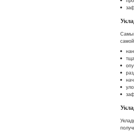
про
заф
Укла
Самый
самой
нан
тща
опу
раз
нач
уло
заф
Укла
Уклад
получ