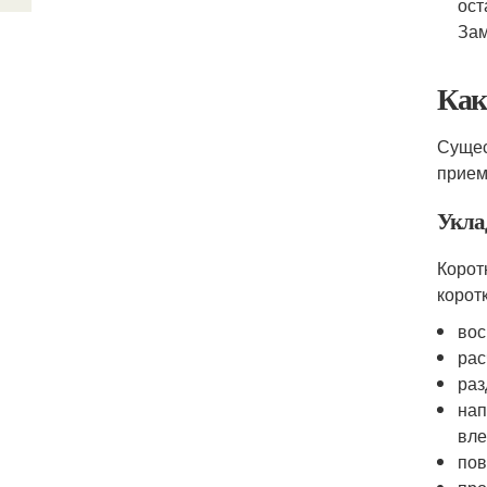
ост
Зам
Как
Сущес
прием
Укла
Корот
корот
вос
рас
раз
нап
вле
пов