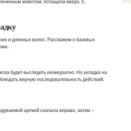
пяченным животом, потащила вверх. Е.
ладку
дних и длинных волос. Расскажем о базовых
ыми.
ска будет выглядеть неаккуратно. Но укладка на
облюдать верную последовательность действий:
одуваемой щеткой сначала вправо, затем –