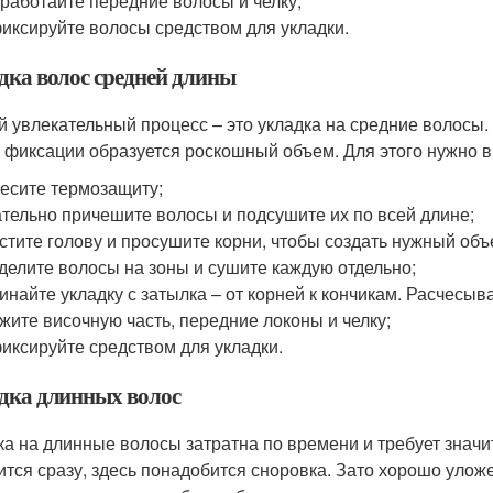
работайте передние волосы и челку;
иксируйте волосы средством для укладки.
дка волос средней длины
 увлекательный процесс – это укладка на средние волосы. 
 фиксации образуется роскошный объем. Для этого нужно 
есите термозащиту;
тельно причешите волосы и подсушите их по всей длине;
стите голову и просушите корни, чтобы создать нужный объ
делите волосы на зоны и сушите каждую отдельно;
инайте укладку с затылка – от корней к кончикам. Расчесы
жите височную часть, передние локоны и челку;
иксируйте средством для укладки.
дка длинных волос
ка на длинные волосы затратна по времени и требует значи
ится сразу, здесь понадобится сноровка. Зато хорошо уло