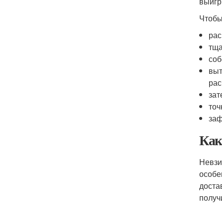
выигр
Чтобы
рас
тща
соб
выт
рас
зат
точ
заф
Как
Невзи
особе
доста
получ