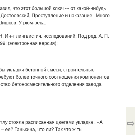
зил, что этот большой ключ --- от какой-нибудь
о. Достоевский, Преступление и наказание . Много
Шишков, Угрюм-река.
Н, Ин-т лингвистич. исследований; Под ред. А. П.
999; (электронная версия):
бы укладки бетонной смеси, строительные
ребуют более точного соотношения компонентов
ество бетоносмесительного отделения завода
⇨
углу стояла расписанная цветами укладка . «А
– ее? Ганькина, что ли? Так что ж ты