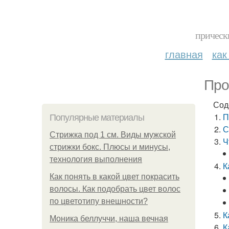
прическ
главная
как
Про
Сод
П
Популярные материалы
С
Стрижка под 1 см. Виды мужской
Ч
стрижки бокс. Плюсы и минусы,
технология выполнения
К
Как понять в какой цвет покрасить
волосы. Как подобрать цвет волос
по цветотипу внешности?
К
Моника беллуччи, наша вечная
К