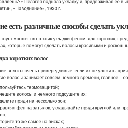
авляешь?» Пелагея подняла укладку и, придерживая ее вы
ятин, «Наводнение», 1930 г.
ие есть различные способы сделать ук
твует множество техник укладки феном: для коротких, сре
ах, которые помогут сделать волосы красивыми и роскошн
дка коротких волос
кие волосы очень привередливые: если их не уложить, приче
кие волосы занимает совсем немного времени, главное – с
пользуйтесь термозащитой;
чешите волосы и немного подсушите их;
делите пряди на несколько зон;
равляя фен на затылок, укладывайте пряди круглой или пр
во;
торите то же самое на висках;