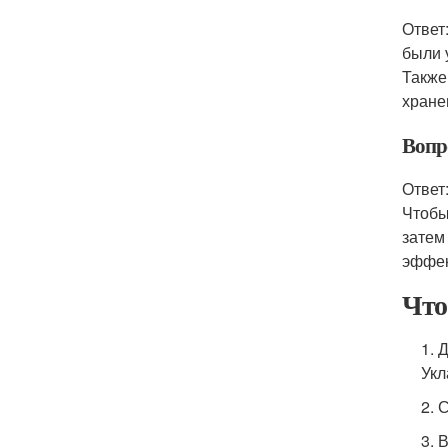
Ответ
были 
Также
хране
Вопр
Ответ
Чтобы
затем
эффек
Что
1. 
Укл
2. 
3. 