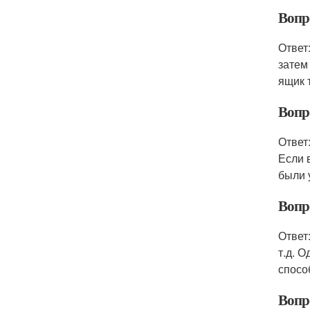
Вопр
Ответ
затем
ящик 
Вопр
Ответ
Если 
были 
Вопр
Ответ
т.д. 
спосо
Вопр