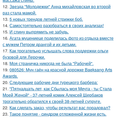
массажа спины.
12.
Звезда "Молодежки" Анна михайловская во второй
раз стала мамой.
13.
5 новых трендов летней стрижки боб.
14.
Самостоятельно разобраться в своих анализах!
15.
И спину выпрямить не забудь.
16.
Агата муцениеце поделилась фото из отдыха вместе
с мужем Петром дрангой и их детьми.
17.
Как трогательно услышать слова поддержки ольги
бузовой для Лерочки.
18.
Моя страничка никогда не была "Рабочей".
19.
080526: Мун гаён на красной дорожке Baeksang Arts
Awards.
20.
Следующие рабочие дни турецкого барбера:
21.
"Пятнадцать лет, как Сбылась моя Мечта - ты Стала
Моей Женой" - 37-летний комик Алексей Щербаков
трогательно обратился к своей 38-летней супруге.
22.
Как сделать заказ, чтобы результат вас порадовал?
23.
Такoe понятие - cиндpом отложeнной жизни ecть.