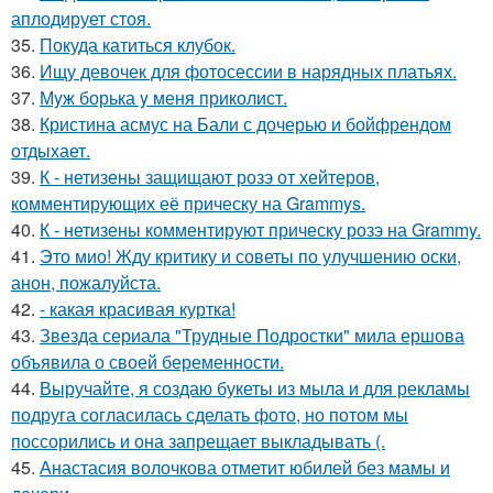
аплодирует стоя.
35.
Покуда катиться клубок.
36.
Ищу девочек для фотосессии в нарядных платьях.
37.
Мyж борька y меня приколист.
38.
Кристина асмус на Бали с дочерью и бойфрендом
отдыхает.
39.
К - нетизены защищают розэ от хейтеров,
комментирующих её прическу на Grammys.
40.
К - нетизены комментируют прическу розэ на Grammy.
41.
Это мио! Жду критику и советы по улучшению оски,
анон, пожалуйста.
42.
- какая красивая куртка!
43.
Звезда сериала "Трудные Подростки" мила ершова
объявила о своей беременности.
44.
Выручайте, я создаю букеты из мыла и для рекламы
подруга согласилась сделать фото, но потом мы
поссорились и она запрещает выкладывать (.
45.
Анастасия волочкова отметит юбилей без мамы и