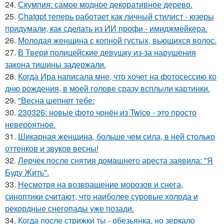
24.
Скумпия: самое модное декоративное дерево.
25.
Chatgpt теперь работает как личный стилист - юзеры
придумали, как сделать из ИИ профи - имиджмейкера.
26.
Молодая женщина с копной густых, вьющихся волос.
27.
В Твери полицейские девушку из-за нарушения
закона тишины задержали.
28.
Когда Ира написала мне, что хочет на фотосессию ко
дню рождения, в моей голове сразу всплыли картинки.
29.
"Весна шепнет тебе:
30.
230326: новые фото чонён из Twice - это просто
невероятное.
31.
Шикарная женщина, больше чем сила, в ней столько
оттенков и звуков весны!
32.
Лерчек после снятия домашнего ареста заявила: "Я
Буду Жить".
33.
Несмотря на возвращение морозов и снега,
синоптики считают, что наиболее суровые холода и
рекордные снегопады уже позади.
34.
Когда после стрижки ты - обезьянка, но зеркало