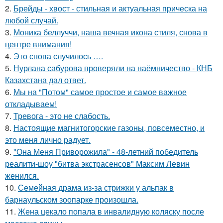
2.
Брейды - хвост - стильная и актуальная прическа на
любой случай.
3.
Моника беллуччи, наша вечная икона стиля, снова в
центре внимания!
4.
Это снова случилось ….
5.
Нурлана сабурова проверяли на наёмничество - КНБ
Казахстана дал ответ.
6.
Мы на "Потом" самое простое и самое важное
откладываем!
7.
Тревога - это не слабость.
8.
Настоящие магнитогорские газоны, повсеместно, и
это меня лично радует.
9.
"Она Меня Приворожила" - 48-летний победитель
реалити-шоу "битва экстрасенсов" Максим Левин
женился.
10.
Семейная драма из-за стрижки у альпак в
барнаульском зоопарке произошла.
11.
Жена цекало попала в инвалидную коляску после