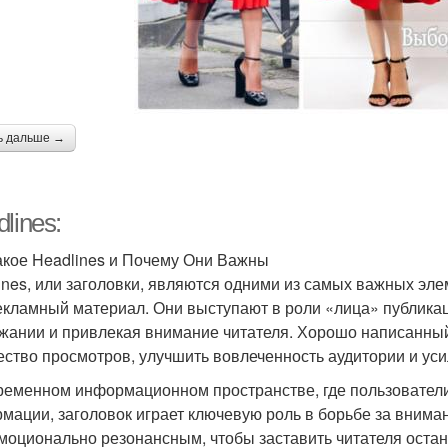
ь дальше →
lines:
акое Headlines и Почему Они Важны
ines, или заголовки, являются одними из самых важных элеме
екламный материал. Они выступают в роли «лица» публикац
жании и привлекая внимание читателя. Хорошо написанны
ество просмотров, улучшить вовлеченность аудитории и ус
ременном информационном пространстве, где пользовател
мации, заголовок играет ключевую роль в борьбе за внима
эмоционально резонансным, чтобы заставить читателя остано