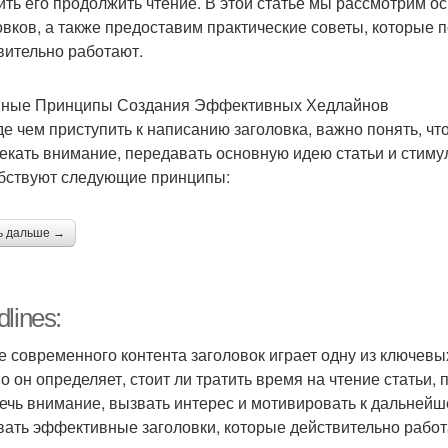
ить его продолжить чтение. В этой статье мы рассмотрим
овков, а также предоставим практические советы, которые 
вительно работают.
ные Принципы Создания Эффективных Хедлайнов
е чем приступить к написанию заголовка, важно понять, чт
екать внимание, передавать основную идею статьи и стиму
бствуют следующие принципы:
ь дальше →
lines:
е современного контента заголовок играет одну из ключевых
о он определяет, стоит ли тратить время на чтение статьи,
ечь внимание, вызвать интерес и мотивировать к дальнейш
вать эффективные заголовки, которые действительно работ