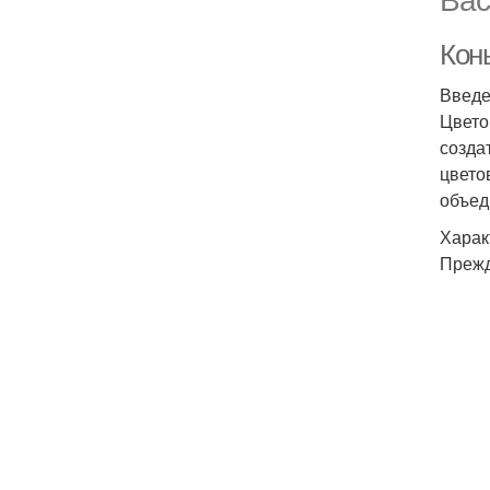
Кон
Введе
Цвето
созда
цвето
объед
Харак
Прежд