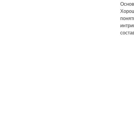
Основ
Хорош
понят
интри
состав