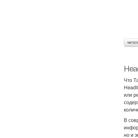
читат
Head
Что Т
Headl
или р
содер
колич
В сов
инфор
но и 