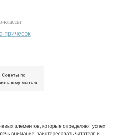
р-классы
о причесок
Советы по
вильному мытью
чевых элементов, которые определяют успех
ечь внимание, заинтересовать читателя и