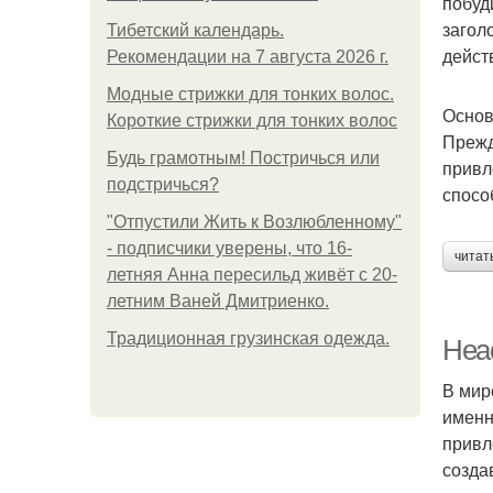
побуд
загол
Тибетский календарь.
дейст
Рекомендации на 7 августа 2026 г.
Модные стрижки для тонких волос.
Основ
Короткие стрижки для тонких волос
Прежд
Будь грамотным! Постричься или
привл
подстричься?
спосо
"Отпустили Жить к Возлюбленному"
- подписчики уверены, что 16-
читат
летняя Анна пересильд живёт с 20-
летним Ваней Дмитриенко.
Традиционная грузинская одежда.
Head
В мир
именн
привл
созда