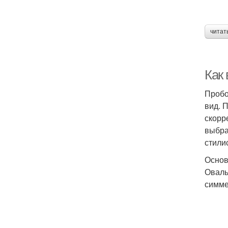
читат
Как
Пробо
вид. 
скорр
выбра
стили
Основ
Оваль
симме