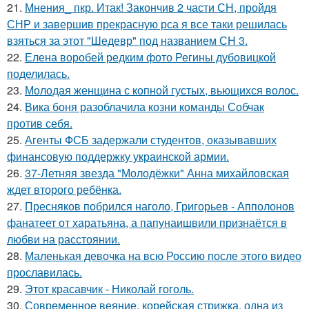
21.
Мнения_ пкр. Итак! Закончив 2 части СН, пройдя
СНР и завершив прекрасную рса я все таки решилась
взяться за этот "Шедевр" под названием СН 3.
22.
Елена воробей редким фото Регины дубовицкой
поделилась.
23.
Молодая женщина с копной густых, вьющихся волос.
24.
Вика боня разоблачила козни команды Собчак
против себя.
25.
Агенты ФСБ задержали студентов, оказывавших
финансовую поддержку украинской армии.
26.
37-Летняя звезда "Молодёжки" Анна михайловская
ждет второго ребёнка.
27.
Пресняков побрился наголо, Григорьев - Апполонов
фанатеет от харатьяна, а папунаишвили признаётся в
любви на расстоянии.
28.
Маленькая девочка на всю Россию после этого видео
прославилась.
29.
Этот красавчик - Николай гоголь.
30.
Современное веяние, корейская стрижка, одна из