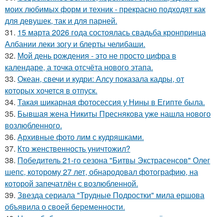
моих любимых форм и техник - прекрасно подходят как
для девушек, так и для парней.
31.
15 марта 2026 года состоялась свадьба кронпринца
Албании леки зогу и блерты челибаши.
32.
Мой день рождения - это не просто цифра в
календаре, а точка отсчёта нового этапа.
33.
Океан, свечи и кудри: Алсу показала кадры, от
которых хочется в отпуск.
34.
Такая шикарная фотосессия у Нины в Египте была.
35.
Бывшая жена Никиты Преснякова уже нашла нового
возлюбленного.
36.
Архивные фото лим с кудряшками.
37.
Кто женственность уничтожил?
38.
Победитель 21-го сезона "Битвы Экстрасенсов" Олег
шепс, которому 27 лет, обнародовал фотографию, на
которой запечатлён с возлюбленной.
39.
Звезда сериала "Трудные Подростки" мила ершова
объявила о своей беременности.