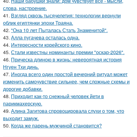
40.
Наши бабушки знали: дом чувствует всё - мысли,
слова, настроение.
41.
Взгляд сквозь тысячелетия: технологии вернули
облик египтянки эпохи Траяна.
42.
"Она 10 лет Пыталась Стать Знаменитой".
43.
Алла пугачева осталась одна.
44.
Интересности корейского кино.
45.
Стали известны номинанты премии "оскар-2026".
46.
Прическа длиною в жизнь: невероятная история
Нгуен Тхи динь.
47.
Иногда всего один простой вечерний ритуал может
изменить самочувствие сильнее, чем сложные схемы и
дорогие добавки.
48.
Приходит как-то снежный человек йети в
парикмахерскую.
49.
Алина Загитова спровоцировала слухи о том, что
выходит замуж.
50.
Когда же парень мужчиной становится?