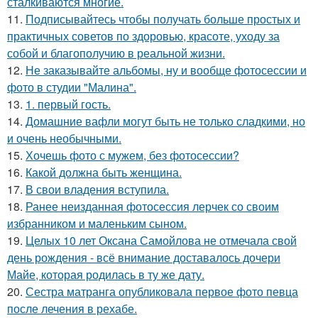
сталкиваются многие.
11.
Подписывайтесь чтобы получать больше простых и
практичных советов по здоровью, красоте, уходу за
собой и благополучию в реальной жизни.
12.
Не заказывайте альбомы, ну и вообще фотосессии и
фото в студии "Малина".
13.
1. первый гость.
14.
Домашние вафли могут быть не только сладкими, но
и очень необычными.
15.
Хочешь фото с мужем, без фотосессии?
16.
Какой должна быть женщина.
17.
В свои владения вступила.
18.
Ранее неизданная фотосессия лерчек со своим
избранником и маленьким сыном.
19.
Целых 10 лет Оксана Самойлова не отмечала свой
день рождения - всё внимание доставалось дочери
Майе, которая родилась в ту же дату.
20.
Сестра матранга опубликовала первое фото певца
после лечения в рехабе.