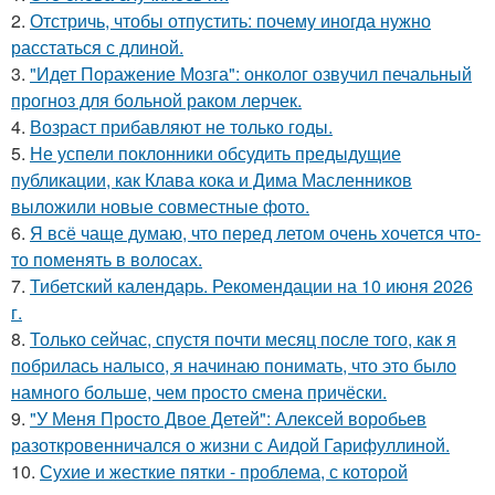
2.
Отстричь, чтобы отпустить: почему иногда нужно
расстаться с длиной.
3.
"Идет Поражение Мозга": онколог озвучил печальный
прогноз для больной раком лерчек.
4.
Возраст прибавляют не только годы.
5.
Не успели поклонники обсудить предыдущие
публикации, как Клава кока и Дима Масленников
выложили новые совместные фото.
6.
Я всё чаще думаю, что перед летом очень хочется что-
то поменять в волосах.
7.
Тибетский календарь. Рекомендации на 10 июня 2026
г.
8.
Только сейчас, спустя почти месяц после того, как я
побрилась налысо, я начинаю понимать, что это было
намного больше, чем просто смена причёски.
9.
"У Меня Просто Двое Детей": Алексей воробьев
разоткровенничался о жизни с Аидой Гарифуллиной.
10.
Сухие и жесткие пятки - проблема, с которой