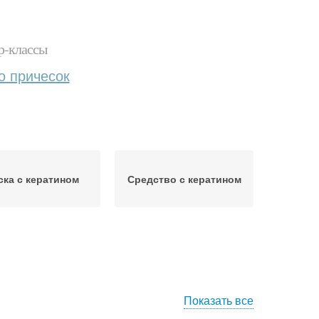
р-классы
о причесок
ска с кератином
Средство с кератином
Показать все