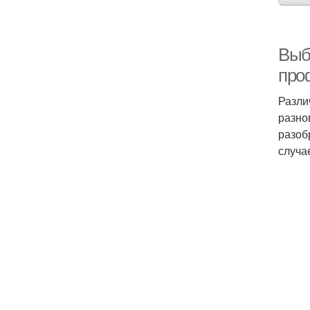
Выб
про
Разли
разно
разоб
случа