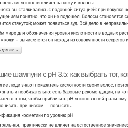
ровень кислотности влияет на кожу и волосы
няка вы сталкивались с подобной ситуацией: при покупке 
ущениям понятно, что он не подошёл. Волосы становятся 
вится стянутой; может появиться зуд. Всё дело в неправил
ём мире для обозначения уровня кислотности в водных рас
и у кожи – вычисляется он исходя из совокупности секретов 
ь дальше →
ие шампуни с pH 3.5: как выбрать тот, 
гие люди знают показатель кислотности своих волос, поэто
о знать и необязательно: есть базовые рекомендации, на к
чается в том, чтобы приблизить pH локонов к нейтральному 
понизить, при низком — повысить.
ификация косметики по уровню pH
йтральная, практически не влияет на естественное значение