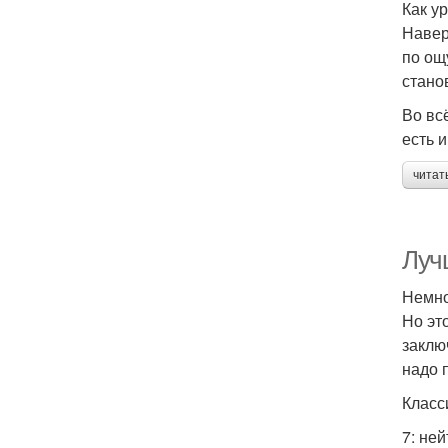
Как у
Навер
по ощ
стано
Во вс
есть 
читат
Лучш
Немно
Но эт
заклю
надо 
Класс
7: не