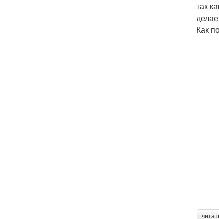
так к
делае
Как п
читат