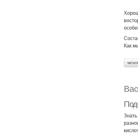
Хорош
восто
особе
Соста
Как м
читат
Вас
Под
Знать
разно
кисло