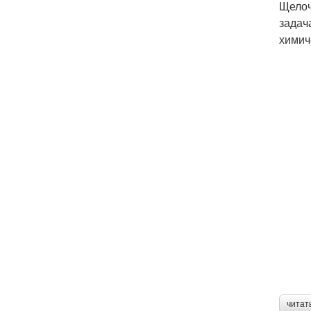
Щелоч
задач
химич
читат