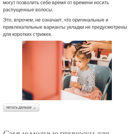
могут позволить себе время от времени носить
распущенные волосы.
Это, впрочем, не означает, что оригинальные и
Прически в школу
Быстрые прически
привлекательные варианты укладки не предусмотрены
для коротких стрижек.
Модная прическа
Девочки в садик
Прическа из хвостиков
Прически для садика
читать дальше →
Прически на основе
Пучки для девочек
Самые модные прически для