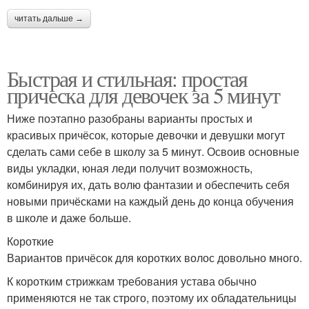
читать дальше →
Прически для
Прически в садик
Быстрая и стильная: простая
старшеклассниц
прическа для девочек за 5 минут
Ниже поэтапно разобраны варианты простых и
красивых причёсок, которые девочки и девушки могут
Прически с заколками
Косички для девочек
сделать сами себе в школу за 5 минут. Освоив основные
виды укладки, юная леди получит возможность,
комбинируя их, дать волю фантазии и обеспечить себя
новыми причёсками на каждый день до конца обучения
Прически на средние
Прически для
в школе и даже больше.
волосы
маленьких
Короткие
Вариантов причёсок для коротких волос довольно много.
К коротким стрижкам требования устава обычно
Прическа на короткие
Стильные прически
применяются не так строго, поэтому их обладательницы
волосы