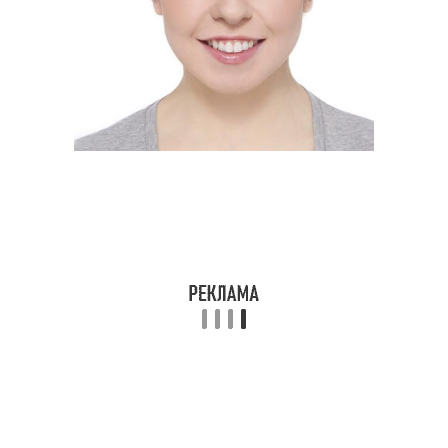
Прически для девушек
Вечерние прически
Прически на длинные
Прически в домашних
волосы
условиях
Прически на волосы
Изящная прическа
Прически в детский сад
Сад для девочек
Сентябрь для девочек
Прическа для школьниц