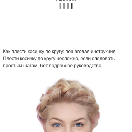
Прическа с большим
Идеальная прическа
количеством
Красивые прически
Прическа для девочке
Как плести косичку по кругу: пошаговая инструкция
Плести косичку по кругу несложно, если следовать
простым шагам. Вот подробное руководство:
Прическа с локонами
Прически для детей
Прическа в греческом
Детские прически
стиле