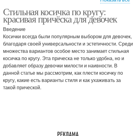
Стильная косичка по кругу:
Прически с хвостиками
Прически для девочки
красивая причёска для девочек
Введение
Косички всегда были популярным выбором для девочек,
благодаря своей универсальности и эстетичности. Среди
Стили для девочек
Простые прически
множества вариантов особое место занимает стильная
косичка по кругу. Эта прическа не только удобна, но и
добавляет образу девочки милости и наивности. В
данной статье мы рассмотрим, как плести косичку по
Девочки с волнистыми
Прическа для девочки
кругу, какие есть варианты стиля и как ухаживать за
волосами
такой прической.
Прически на короткие
Волосы для девочек
волосы