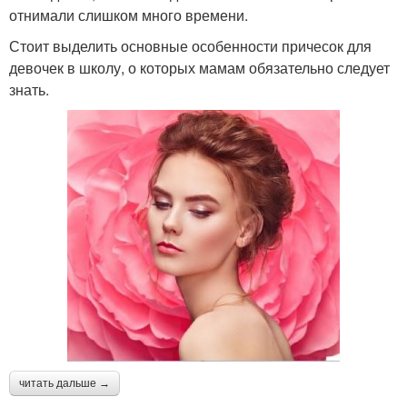
отнимали слишком много времени.
Стоит выделить основные особенности причесок для
Прически на длинные
девочек в школу, о которых мамам обязательно следует
Прически на волосы
волосы
знать.
Изящная прическа
Прически с резинками
Прически с косичками
Прически для садика
Прически на средние
волосы
читать дальше →