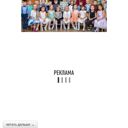
Быстрые прически
Прически с бантами
Локоны на средние
Прическа на средние
волосы
волосы
Объемная прическа
Прическа с косой
Прическа в греческом
Прическа для девочке
стиле
читать дальше →
Длинные локоны
Красивые прически