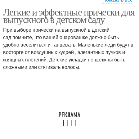
Легкие и эффектные прически для
Прически с пучками
Локоны в школе
выпускного в детском саду
При выборе прически на выпускной в детский
сад помните, что вашей очаровашке должно быть
удобно веселиться и танцевать. Маленькие леди будут в
Прически с локонами
Прически с пучком
восторге от воздушных кудрей , элегантных пучков и
изящных плетений. Детские укладки не должны быть
сложными или стягивать волосы.
Прическа с повязкой
Удобные прически
Прически для детей
Прическа с бантом