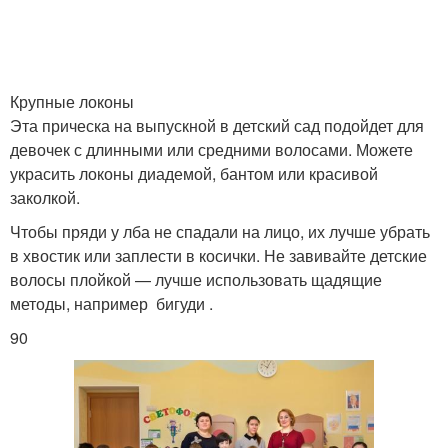
Принадлежности для
Прическа с фризой
причесок
Крупные локоны
Эта прическа на выпускной в детский сад подойдет для
Прически в садик
Простые прически
девочек с длинными или средними волосами. Можете
украсить локоны диадемой, бантом или красивой
заколкой.
Чтобы пряди у лба не спадали на лицо, их лучше убрать
Прическа для праздника
Прически в школу
в хвостик или заплести в косички. Не завивайте детские
волосы плойкой — лучше использовать щадящие
методы, например бигуди .
90
Школьные прически
Прически для девочек