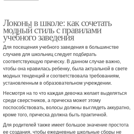
Локоны в школе: как сочетать
модный стиль с правилами
Прическа с
Эльфийская прическа
учебного заведения
использованием
Для посещения учебного заведения в большинстве
случаев для школьниц следует подбирать
Прически в домашних
соответствующую прическу. В данном случае важно,
Детские прически
условиях
чтобы она нравилась ребенку, была актуальной в свете
модных тенденций и соответствовала требованиям,
установленным в образовательном учреждении.
Несмотря на то что каждая девочка желает выделяться
Прическа в садик
Прическа для девочек
среди сверстников, а прическа может этому
поспособствовать, волосы должны выглядеть аккуратно,
кроме того, прическа должна быть практичной.
Для родителей также имеет большое значение простота
Прически для девушек
Вечерние прически
ее создания, чтобы ежедневные школьные сборы не