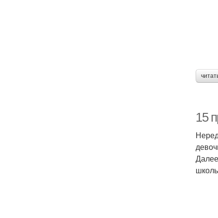
читат
15 п
Неред
девоч
Далее
школь