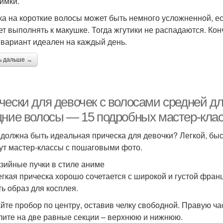
имки.
ка на короткие волосы может быть немного усложненной, ес
ет выполнять к макушке. Тогда жгутики не распадаются. Кон
 вариант идеален на каждый день.
ь дальше →
чески для девочек с волосами средней дл
дние волосы — 15 подробных мастер-кла
 должна быть идеальная прическа для девочки? Легкой, быс
ут мастер-классы с пошаговыми фото.
зийные пучки в стиле аниме
егкая прическа хорошо сочетается с широкой и густой фран
ть образ для косплея.
йте пробор по центру, оставив челку свободной. Правую ча
лите на две равные секции – верхнюю и нижнюю.