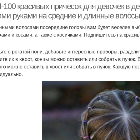
волосы
100 красивых причесок для девочек в де
ими руками на средние и длинные волос
нными волосами посередине головы вам будет веселее выби
Прически для
осички для девочек
Прич
ками и косами, а также с косичками. Подпишитесь на красив
трехлетней девочки
ьте о рогатой пони, добавьте интересные проборы, раздели
Прически на выпускной
ите их в хвост, концы можно оставить или собрать в пучок.
Летние девочки
Вол
девочке
ого можно оставить в хвост или собрать в пучок. Каждую п
идуально.