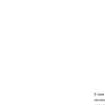
К ним
неско