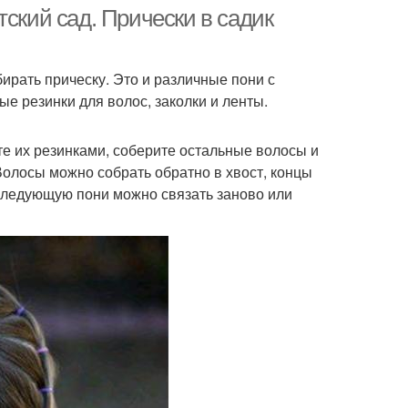
тский сад. Прически в садик
ы
рать прическу. Это и различные пони с
еска для девочек
Прически для девочке
ые резинки для волос, заколки и ленты.
те их резинками, соберите остальные волосы и
 Волосы можно собрать обратно в хвост, концы
ос для девочек
оследующую пони можно связать заново или