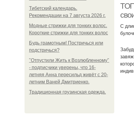
ТОП-
Тибетский календарь.
сво
Рекомендации на 7 августа 2026 г.
С дли
Модные стрижки для тонких волос.
К
булоч
Короткие стрижки для тонких волос
Будь грамотным! Постричься или
Забуд
подстричься?
завяж
"Отпустили Жить к Возлюбленному"
котор
- подписчики уверены, что 16-
индив
летняя Анна пересильд живёт с 20-
летним Ваней Дмитриенко.
Традиционная грузинская одежда.