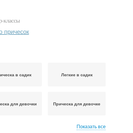
р-классы
о причесок
ическа в садик
Легкие в садик
еска для девочки
Прическа для девочке
Показать все
инки для садика
Прически для девочки