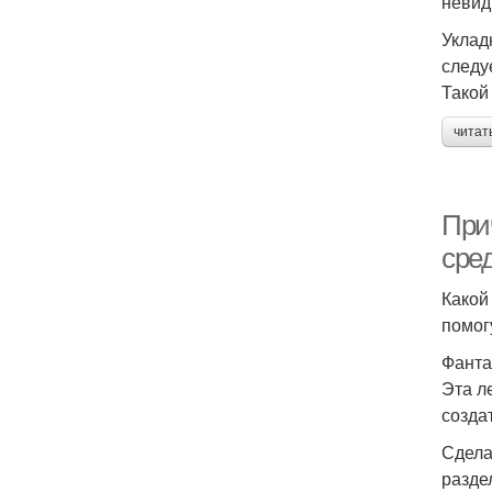
невид
Уклад
следу
Такой
читат
При
сре
Какой
помог
Фанта
Эта л
созда
Сдела
разде