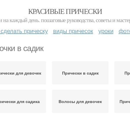
КРАСИВЫЕ ПРИЧЕСКИ
и на каждый день. пошаговые руководства, советы и масте
 сделать прическу
виды причесок
уроки
фот
очки в садик
ически для девочек
Прически в садик
Пр
рически для садика
Волосы для девочек
Прич
евочки на короткие
Стрижки для девочек
Рез