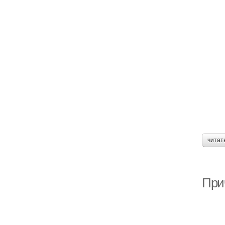
читат
Прич