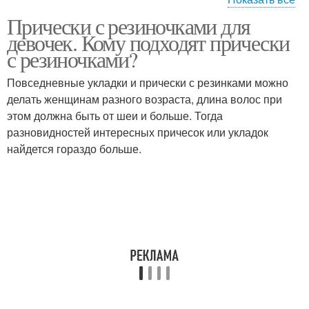
Прически с резиночками для
Водопад с резинками
Резинки для взрослых
девочек. Кому подходят прически
с резиночками?
Повседневные укладки и прически с резинками можно
делать женщинам разного возраста, длина волос при
Косы с резинками
Легкие в садик
этом должна быть от шеи и больше. Тогда
разновидностей интересных причесок или укладок
найдется гораздо больше.
Прически в садик
Прически для садика
Девочки в садик
Косички из резинок