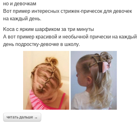
но и девочкам
Вот пример интересных стрижек-причесок для девочек
на каждый день.
Koca c яpким шapфикoм зa тpи минyты
А вот пример красивой и необычной прически на каждый
день подростку-девочке в школу.
читать дальше →