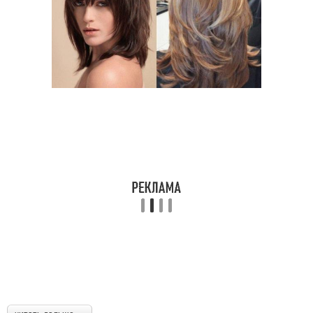
Прическа для девочки
Собранная прическа
Прически на бок
Прически в школу
Прически на длинные
Прически на волосы
волосы
Прически для
Инструменты для
школьников
причесок
"крутые прически
Прическа с косичками