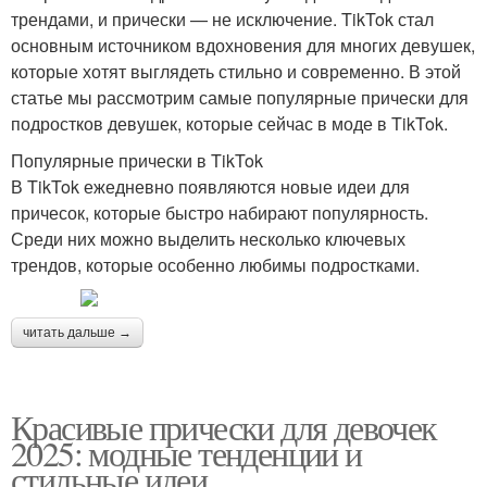
трендами, и прически — не исключение. TikTok стал
основным источником вдохновения для многих девушек,
которые хотят выглядеть стильно и современно. В этой
Прически с бантами
Прически для детей
статье мы рассмотрим самые популярные прически для
подростков девушек, которые сейчас в моде в TikTok.
Популярные прически в TikTok
Прически для
В TikTok ежедневно появляются новые идеи для
Прически для малышей
первоклашек
причесок, которые быстро набирают популярность.
Среди них можно выделить несколько ключевых
трендов, которые особенно любимы подростками.
Прически на длинные и
Высокая прическа
читать дальше →
Красивые прически для девочек
Прическа с пробором
Мужские прически
2025: модные тенденции и
стильные идеи