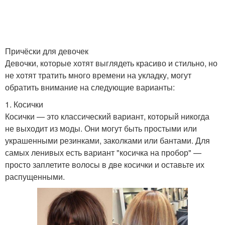
Прически для длинных
Прически для коротких
волос
волос
Причёски для девочек
Девочки, которые хотят выглядеть красиво и стильно, но
Красивые прически
Стильные идеи
не хотят тратить много времени на укладку, могут
обратить внимание на следующие варианты:
1. Косички
Косички — это классический вариант, который никогда
Собранные прически
Стильное решение
не выходит из моды. Они могут быть простыми или
украшенными резинками, заколками или бантами. Для
самых ленивых есть вариант "косичка на пробор" —
просто заплетите волосы в две косички и оставьте их
Прически для
Летние прически
распущенными.
повседневности