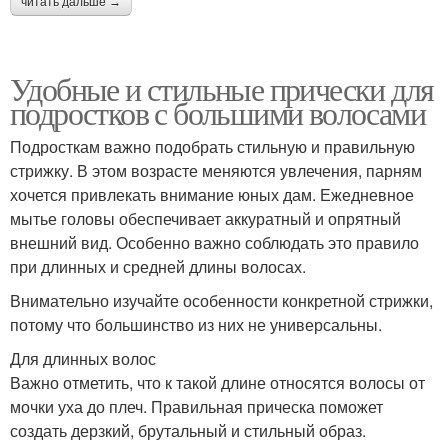
читать дальше →
Удобные и стильные прически для
Прически для средней
Прически для малышек
подростков с большими волосами
длины
Подросткам важно подобрать стильную и правильную
стрижку. В этом возрасте меняются увлечения, парням
хочется привлекать внимание юных дам. Ежедневное
Прически на средние
Прически из коротких
мытье головы обеспечивает аккуратный и опрятный
волосы
волос
внешний вид. Особенно важно соблюдать это правило
при длинных и средней длины волосах.
Внимательно изучайте особенности конкретной стрижки,
Прически на коротких
Прическа для женщин
потому что большинство из них не универсальны.
волосах
Для длинных волос
Важно отметить, что к такой длине относятся волосы от
мочки уха до плеч. Правильная прическа поможет
Элегантности к
Прически для женщин
создать дерзкий, брутальный и стильный образ.
прическе