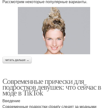
Рассмотрим некоторые популярные варианты.
Креативные прически
Объемные прически
Стильные варианты
Вечерние прически
читать дальше →
Прическа с
Эльфийская прическа
использованием
Современные прически для
подростков девушек: что сейчас в
моде в TikTok
Прически с хвостиками
Школьные прически
Введение
Современные подростки closely следят за модными