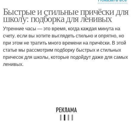
Быстрые и стильные причёски для
Простые прически
Быстрые прически
школу: подборка для ленивых
Утренние часы — это время, когда каждая минута на
счету. если вы хотите выглядеть стильно и опрятно, но
при этом не тратить много времени на причёски. В этой
Прически для школы
Современные прически
статье мы рассмотрим подборку быстрых и стильных
причесок для школы, которые подойдут даже для самых
ленивых.
Аксессуары для
Популярные прически
причесок
Повседневные
Модные прически
прически