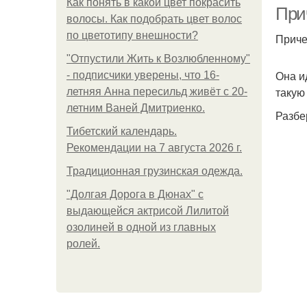
Как понять в какой цвет покрасить
Прич
волосы. Как подобрать цвет волос
по цветотипу внешности?
Приче
"Отпустили Жить к Возлюбленному"
П
Она и
- подписчики уверены, что 16-
такую
летняя Анна пересильд живёт с 20-
летним Ваней Дмитриенко.
Разбе
Тибетский календарь.
Ш
Рекомендации на 7 августа 2026 г.
Традиционная грузинская одежда.
"Долгая Дорога в Дюнах" с
П
выдающейся актрисой Лилитой
озолиней в одной из главных
ролей.
Пр