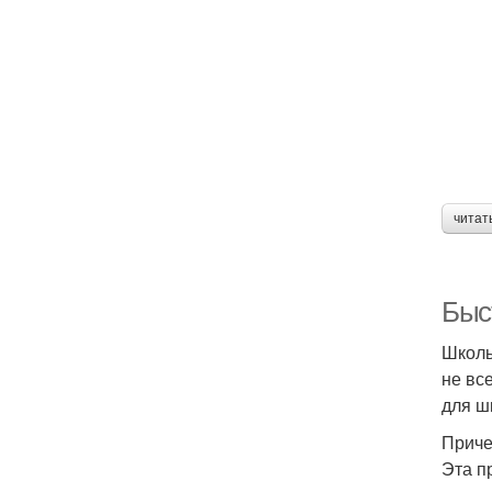
Э
читат
Быс
Школь
не вс
для ш
Приче
Эта п