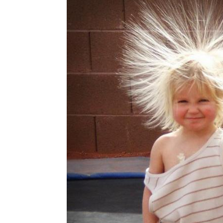
рически на длинные
Прически на волосы
Прич
волосы
При
вадебные прически
Прически на прямые
Вечерняя прическа
Вечерние прически
Прич
рически с бантами
Прически для девочки
При