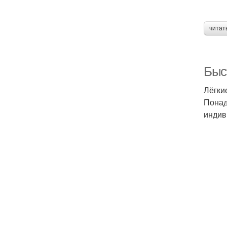
читат
Быс
Лёгки
Понад
индив