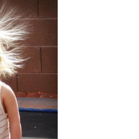
ески для прямых
Прически с прямыми
ческа на средние
Прически на короткие
волосы
волосы
ески с локонами
Прически с косами
чески для детей
Прически для девушек