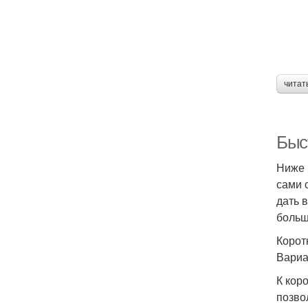
читат
Быст
Ниже 
сами 
дать 
больш
Корот
Вариа
К кор
позво