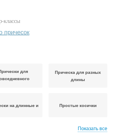
р-классы
о причесок
Прически для
Прическа для разных
овседневного
длины
спользования
ски на длинные и
Простые косички
Показать все
Принадлежности для
ски для школьниц