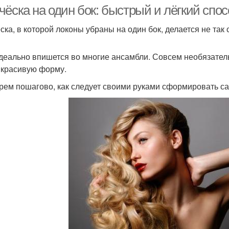
ёска на один бок: быстрый и лёгкий спо
ска, в которой локоны убраны на один бок, делается не так 
рическа для школы
Удобная прическа
Приче
деально впишется во многие ансамбли. Совсем необязатель
 красивую форму.
рем пошагово, как следует своими руками сформировать с
Прически на средние
Прич
кольные прически
волосы
рическа на волосах
Прическа для девочек
Прич
ически для малышей
Детские прически
Приче