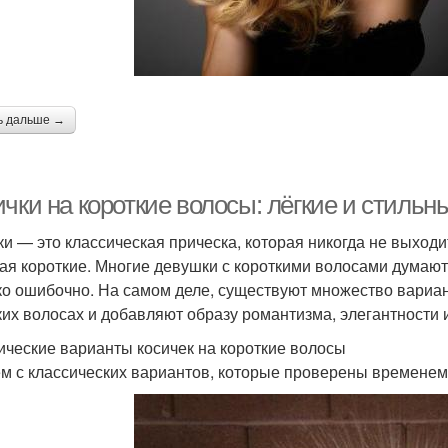
ически для длинных
Прическа для длинных
При
волос
волос
ь дальше →
Прическа с
Прич
Трендовые прически
крестообразной
косичкой
ички на короткие волосы: лёгкие и стиль
Прически для пожилых
Модные прически
При
ки — это классическая прическа, которая никогда не выходи
мужчин
ая короткие. Многие девушки с короткими волосами думают, 
ко ошибочно. На самом деле, существуют множество вариан
ких волосах и добавляют образу романтизма, элегантности 
рически с хвостами
Модная прическа
Пр
ические варианты косичек на короткие волосы
м с классических вариантов, которые проверены временем 
Прическа на длинные
Минутная прическа
П
волосы