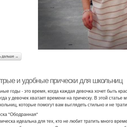
Прическа в греческом
легантные прически
Пр
стиле
Прически с пучком
Легкие прически
Пр
ь дальше →
Прическа в школу
трые и удобные прически для школьниц
ные годы - это время, когда каждая девочка хочет быть крас
егда у девочек хватает времени на прическу. В этой статье
кольниц, которые помогут вам выглядеть стильно и не трати
ска "Ободранная"
рическа идеальна для тех, кто не любит тратить много време