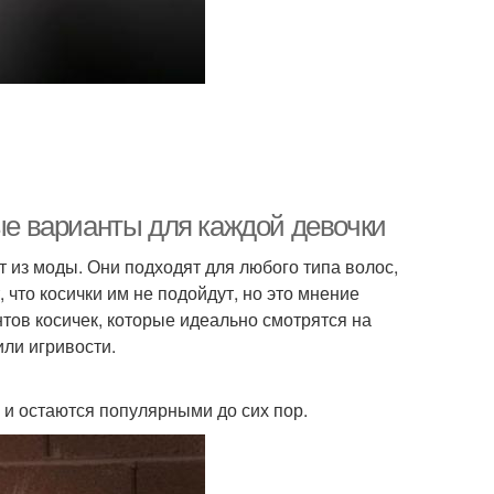
ческа с верхним
Прическа с пучком
узлом
ески на кудрявые
Прически с средними
волосы
волосами
ные варианты для каждой девочки
ческа с укладкой
Быстрые прически
т из моды. Они подходят для любого типа волос,
что косички им не подойдут, но это мнение
тов косичек, которые идеально смотрятся на
или игривости.
ическа с бантом
Плетеная прическа
и остаются популярными до сих пор.
ростые гульки
Прическа с хвостом