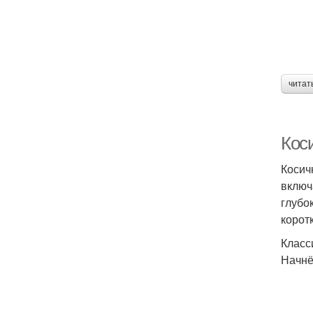
Пр
читат
Кос
Косич
включ
глубо
корот
П
Класс
Начнё