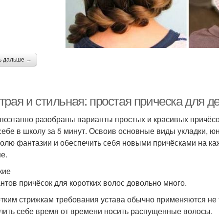
ь дальше →
рая и стильная: простая прическа для де
поэтапно разобраны варианты простых и красивых причёсок
себе в школу за 5 минут. Освоив основные виды укладки, ю
волю фантазии и обеспечить себя новыми причёсками на ка
е.
кие
нтов причёсок для коротких волос довольно много.
отким стрижкам требования устава обычно применяются не т
лить себе время от времени носить распущенные волосы.