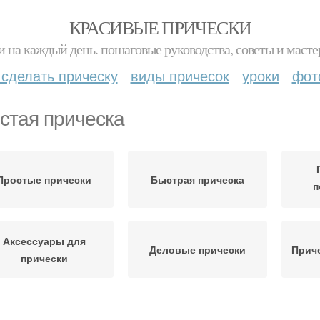
КРАСИВЫЕ ПРИЧЕСКИ
и на каждый день. пошаговые руководства, советы и масте
 сделать прическу
виды причесок
уроки
фот
стая прическа
Простые прически
Быстрая прическа
п
и
Аксессуары для
Деловые прически
Приче
прически
Прически в виде
Удобные прически
Приче