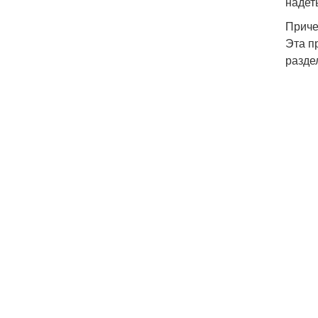
надет
Приче
Эта п
разде