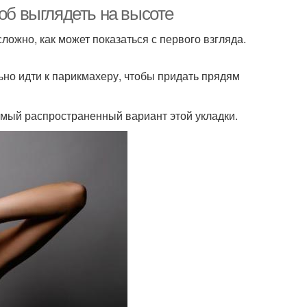
быстрой прически
соб выглядеть на высоте
сложно, как может показаться с первого взгляда.
ска для школьниц
Прически в школу
но идти к парикмахеру, чтобы придать прядям
амый распространенный вариант этой укладки.
еска на длинных
Прическа на коротких
волосах
волосах
ески для девочек
Прическа для девочки
ски в детский сад
Мужские прически