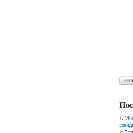
читат
Пос
1.
"Жи
сканд
2.
Бол