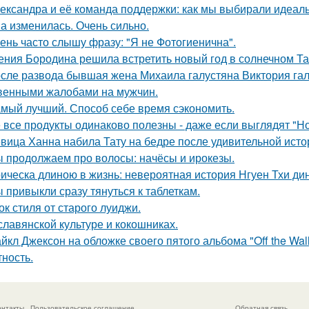
ександра и её команда поддержки: как мы выбирали идеаль
а изменилась. Очень сильно.
ень часто слышу фразу: "Я не Фотогиенична".
ения Бородина решила встретить новый год в солнечном Та
сле развода бывшая жена Михаила галустяна Виктория гал
венными жалобами на мужчин.
мый лучший. Способ себе время сэкономить.
 все продукты одинаково полезны - даже если выглядят "Н
вица Ханна набила Тату на бедре после удивительной исто
 продолжаем про волосы: начёсы и ирокезы.
ическа длиною в жизнь: невероятная история Нгуен Тхи дин
 привыкли сразу тянуться к таблеткам.
ок стиля от старого луиджи.
славянской культуре и кокошниках.
йкл Джексон на обложке своего пятого альбома "Off the Wall
тность.
онтакты
Пользовательское соглашение
Обратная связь