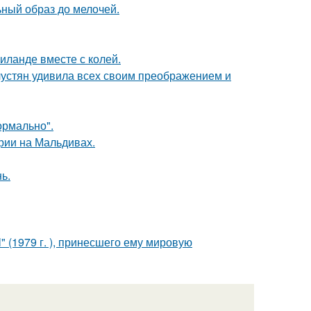
ный образ до мелочей.
иланде вместе с колей.
устян удивила всех своим преображением и
ормально".
рии на Мальдивах.
ь.
" (1979 г. ), принесшего ему мировую