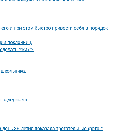
его и при этом быстро привести себя в порядок
ии поклонниц.
"сделать ёжик"?
 школьника.
ы задержали.
день 39-летия показала трогательные фото с