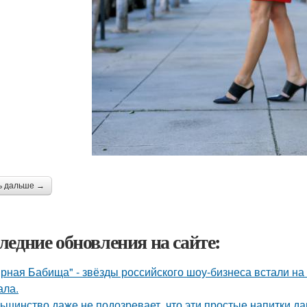
ь дальше →
ледние обновления на сайте:
рная Бабища" - звёзды российского шоу-бизнеса встали на 
ала.
ьшинство даже не подозревает, что эти простые напитки да