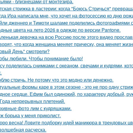
ьями - близнецами от монтезира.
тская стрижка в ластерии: когда "Боюсь Стричься" превращ
гда Ира написала мне, что хочет на фотосессию ко дню рож
йли дженнер и Тимоти шаламе поделились фотографиями с
дные цвета на лето 2026 в одежде по версии Pantone.
ленькая девочка на всю Россию после этого видео прослав
ворят, что когда женщина меняет прическу, она меняет жизн
овый День" смотрели?
обы любили. Чтобы понимание было!
су поделилась снимками с океаном, свечами и кудрями, ко
.
блю стричь. Не потому что это модно или денежно.
туальные формы каре в этом сезоне - это не про одну стриж
дное сердце. Ефим был одинокий, по характеру добрый, ру
 Года непрерывных плетений.
хивные фото лим с кудряшками.
ж борька y меня приколист.
оро весна! Ловите подборку идей маникюра в трендовых цв
волшебная расческа.