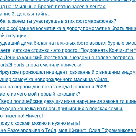
нд на "Мыльные Брови" плотно засел в лентах.
ание 3. детская тайна.
ба, а зачем ты участвуешь в этих фотомарафонах?
ошо собранная косметичка в дорогу помогает не брать лишн
ой ситуации.
удевший дима билан на пляжных фото вызвал бурные эмоц
аете, детские стрижки - это просто "Подровнять Кончики" и 
а Ленина каннский фестиваль гнездом на голове потрясла.
arts2hearts снова сменили прически.
Иркутске произошел инцидент, связанный с внешним видом
ушер самоучка новорожденного малыша убила.
ла на первом дне показа мода Поволжья 2026.
аете из чего мой первый кокошник?
Твери полицейские девушку из-за нарушения закона тишин
ё одна кошечка из вновь прибывших в поисках семьи.
Вот именно! Ничего!
лову с косами можно и нужно мыть!
 не Разочаровываю Тебя, моя Жизнь": Юлия Ефременкова в 