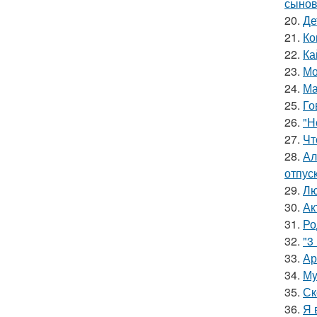
сынов
20.
Де
21.
Ко
22.
Ка
23.
Мо
24.
Ма
25.
Го
26.
"Н
27.
Чт
28.
Ал
отпуск
29.
Лю
30.
Ак
31.
Ро
32.
"3
33.
Ар
34.
Мy
35.
Ск
36.
Я 