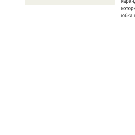
каран
котор
юбки-