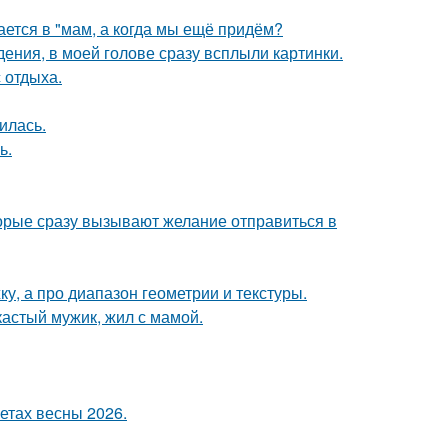
ается в "мам, а когда мы ещё придём?
дения, в моей голове сразу всплыли картинки.
 отдыха.
илась.
ь.
торые сразу вызывают желание отправиться в
ку, а про диапазон геометрии и текстуры.
кастый мужик, жил с мамой.
етах весны 2026.