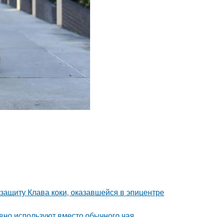
защиту Клава коки, оказавшейся в эпицентре
вно используют вместо обычного чая.