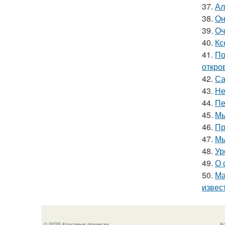
37.
Ал
38.
Он
39.
Оч
40.
Кс
41.
По
откро
42.
Са
43.
Не
44.
Пе
45.
Мы
46.
Пр
47.
Мы
48.
Ур
49.
О 
50.
Ма
извес
© 2026 Красивые прически
К