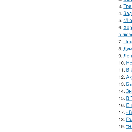
3.
Тре
4.
Зад
5.
"Лю
6.
Хор
в люб
7.
Пох
8.
Дум
9.
Лен
10.
He
11.
В 
12.
Ак
13.
Бы
14.
Зн
15.
В 
16.
Ещ
17.
- 
18.
Го
19.
"Я