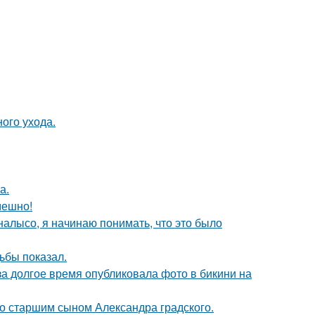
ного ухода.
а.
мешно!
 налысо, я начинаю понимать, что это было
ьбы показал.
за долгое время опубликовала фото в бикини на
со старшим сыном Александра градского.