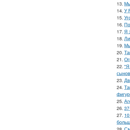
13.
Мы
14.
У 
15.
Уг
16.
По
17.
Я 
18.
Ли
19.
Мы
20.
Та
21.
Ог
22.
"Я
сынов
23.
Дв
24.
Та
фигур
25.
Аг
26.
37
27.
10
больш
28.
См