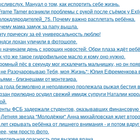
сливслух. Мануал о том, как испортить себе жизнь.
Frame Tamer возникли проблемы с рукой после съёмок у Exil
олокдляродителей_75. Почему важно расплетать ребёнка.
чему мама замуж за папу вышла.
эту прическу за её универсальность люблю!
ндси лохан уличили в фотошопе.
 начинаем день с хороших новостей: Обри плаза ждёт ребё
к что же такое гидрофильное масло и кому оно нужно.
ромный пёс в секунду мог искалечить мальчишку, но он поя
 не Разочаровываю Тебя, моя Жизнь": Юлия Ефременкова в 
ьями - близнецами от монтезира.
а года безмолвно и неподвижно пролежала рыжая бестия в 
рзан прилюдно осудил свежий имидж супруги Наталии короле
ой.
енты ФСБ задержали студентов, оказывавших финансовую 
-Летняя звезда "Молодёжки" Анна михайловская ждет второ
 лет скрывать ребёнка от лишнего внимания - и потом вдруг 
ее, чем просто фото.
ертельная опасность при вызове врача.