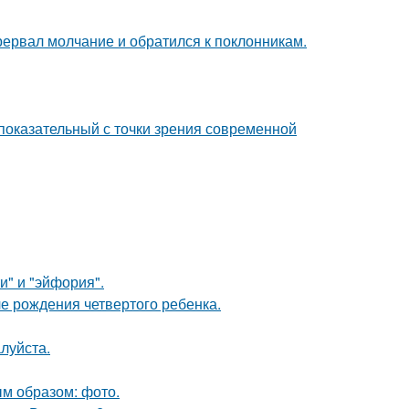
рервал молчание и обратился к поклонникам.
 показательный с точки зрения современной
и" и "эйфория".
е рождения четвертого ребенка.
луйста.
м образом: фото.