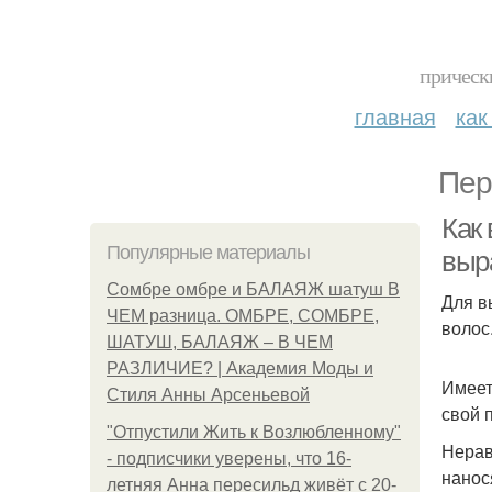
прическ
главная
как
Пер
Как
Популярные материалы
выр
Сомбре омбре и БАЛАЯЖ шатуш В
Для в
ЧЕМ разница. ОМБРЕ, СОМБРЕ,
волос
ШАТУШ, БАЛАЯЖ – В ЧЕМ
РАЗЛИЧИЕ? | Академия Моды и
Имеет
Стиля Анны Арсеньевой
свой 
"Отпустили Жить к Возлюбленному"
Нерав
- подписчики уверены, что 16-
нанос
летняя Анна пересильд живёт с 20-