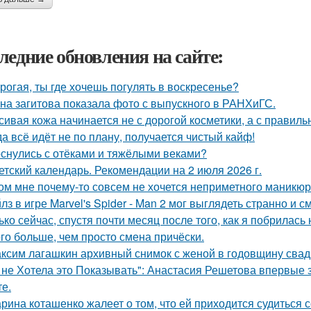
ледние обновления на сайте:
орогая, ты где хочешь погулять в воскресенье?
на загитова показала фото с выпускного в РАНХиГС.
сивая кожа начинается не с дорогой косметики, а с правиль
да всё идёт не по плану, получается чистый кайф!
снулись с отёками и тяжёлыми веками?
етский календарь. Рекомендации на 2 июля 2026 г.
ом мне почему-то совсем не хочется неприметного маникюр
лз в игре Marvel's Spider - Man 2 мог выглядеть странно и с
ько сейчас, спустя почти месяц после того, как я побрилась
го больше, чем просто смена причёски.
ксим лагашкин архивный снимок с женой в годовщину свад
 не Хотела это Показывать": Анастасия Решетова впервые 
те.
рина коташенко жалеет о том, что ей приходится судиться 