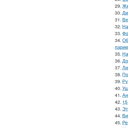
29.
Же
30.
Ди
31.
Ве
32.
На
33.
Фо
34.
Об
парик
35.
На
36.
До
37.
Ли
38.
По
39.
Ру
40.
Уш
41.
Ан
42.
15
43.
Эт
44.
Ви
45.
Ре