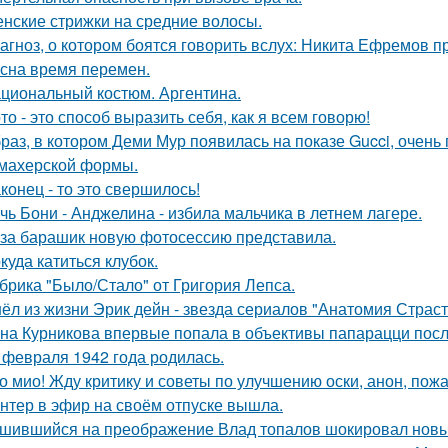
нские стрижки на средние волосы.
агноз, о котором боятся говорить вслух: Никита Ефремов п
сна время перемен.
циональный костюм. Аргентина.
то - это способ выразить себя, как я всем говорю!
раз, в котором Деми Мур появилась на показе Gucci, очень
махерской формы.
конец - то это свершилось!
чь Бони - Анджелина - избила мальчика в летнем лагере.
за барашик новую фотосессию представила.
куда катиться клубок.
брика "Было/Стало" от Григория Лепса.
ёл из жизни Эрик дейн - звезда сериалов "Анатомия Страст
на Курникова впервые попала в объективы папарацци посл
 февраля 1942 года родилась.
о мио! Жду критику и советы по улучшению оски, анон, пожа
нтер в эфир на своём отпуске вышла.
шившийся на преображение Влад топалов шокировал новы