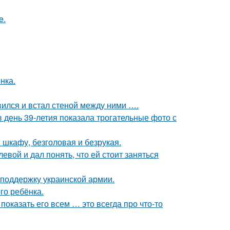
e.
нка.
вился и встал стеной между ними ….
день 39-летия показала трогательные фото с
шкафу, безголовая и безрукая.
вой и дал понять, что ей стоит заняться
поддержку украинской армии.
го ребёнка.
показать его всем … это всегда про что-то