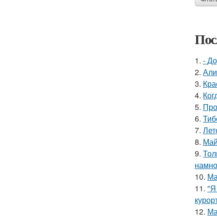
Пос
1.
- Д
2.
Али
3.
Кра
4.
Ког
5.
Про
6.
Тиб
7.
Лет
8.
Май
9.
Тол
намно
10.
Ма
11.
"Я
курор
12.
Ма