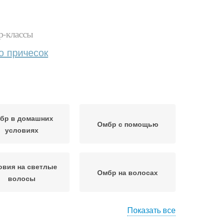
р-классы
о причесок
бр в домашних
Омбр с помощью
условиях
овия на светлые
Омбр на волосах
волосы
Показать все
мбр с плавным
Средние волосы