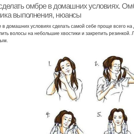
волосы
условиях
 сделать омбре в домашних условиях. Ом
ника выполнения, нюансы
 в домашних условиях сделать самой себе проще всего на
Сомбр на средние
лить волосы на небольшие хвостики и закрепить резинкой. Л
волосы
ым.