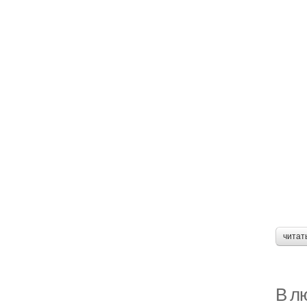
читат
В л