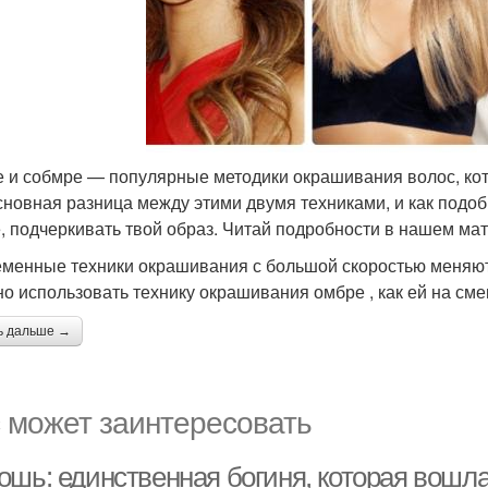
 и собмре — популярные методики окрашивания волос, кото
сновная разница между этими двумя техниками, и как подобра
, подчеркивать твой образ. Читай подробности в нашем ма
менные техники окрашивания с большой скоростью меняют 
но использовать технику окрашивания омбре , как ей на см
ь дальше →
 может заинтересовать
ошь: единственная богиня, которая вошла