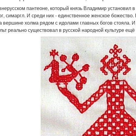
внерусском пантеоне, который князь Владимир установил в К
ог, симаргл. И среди них - единственное женское божество.
а вершине холма рядом с идолами главных богов стояла. И 
ульт реально существовал в русской народной культуре ещё