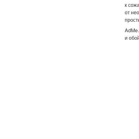
к сож
от не
прост
AdMe.
и обо