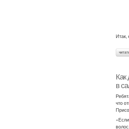
Итак,
читат
Как 
в са
Ребят
что о
Присо
«Если
волос