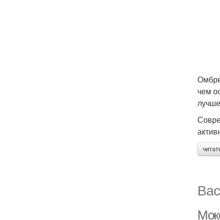
Омбре
чем о
лучше
Совре
актив
читат
Вас
Мок