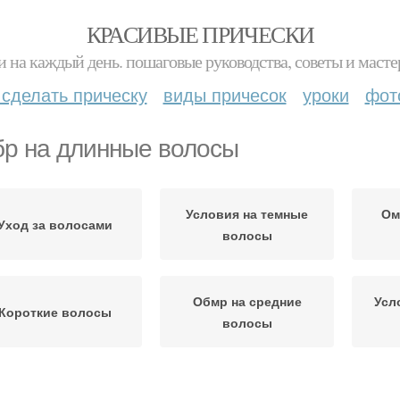
КРАСИВЫЕ ПРИЧЕСКИ
и на каждый день. пошаговые руководства, советы и масте
 сделать прическу
виды причесок
уроки
фот
р на длинные волосы
Условия на темные
Ом
Уход за волосами
волосы
Обмр на средние
Усл
Короткие волосы
волосы
Омбр на темные
Волосы в домашних
О