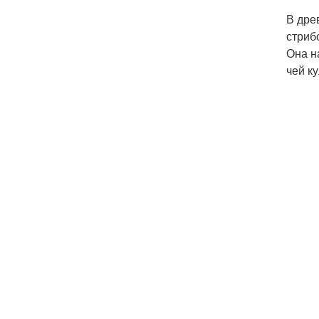
В дре
стриб
Она н
чей к