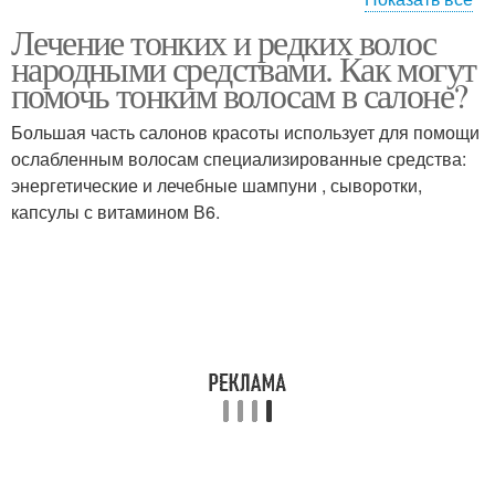
Лечение тонких и редких волос
Биогель для ногтей
Натуральный ноготь
народными средствами. Как могут
помочь тонким волосам в салоне?
Большая часть салонов красоты использует для помощи
ослабленным волосам специализированные средства:
Натуральные ногти
Ногти в салоне
энергетические и лечебные шампуни , сыворотки,
капсулы с витамином В6.
Биогель с ногтей
Биогели для ногтей
Гель в домашних
Лак для ногтей
условиях