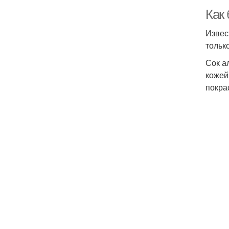
Как
Извес
тольк
Сок а
кожей
покра