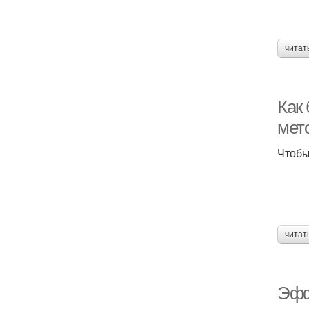
читат
Как
мет
Чтобы
читат
Эфф