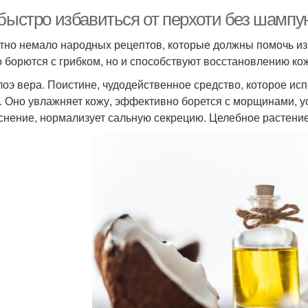
 быстро избавиться от перхоти без шамп
тно немало народных рецептов, которые должны помочь из
о борются с грибком, но и способствуют восстановлению ко
лоэ вера. Поистине, чудодейственное средство, которое ис
. Оно увлажняет кожу, эффективно борется с морщинами, 
снение, нормализует сальную секрецию. Целебное растение