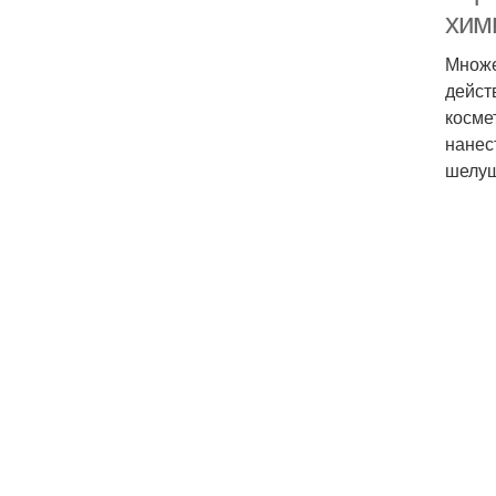
хим
Множе
дейст
косме
нанес
шелуш