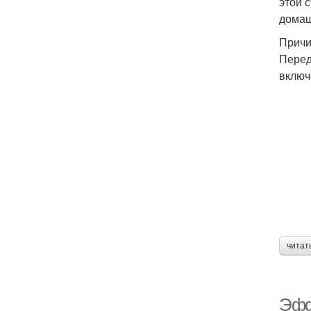
этой 
домаш
Причи
Перед
включ
читат
Эфф