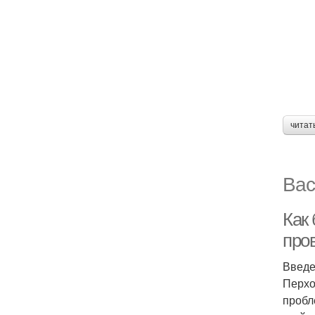
читат
Вас
Как 
про
Введ
Перхо
пробл