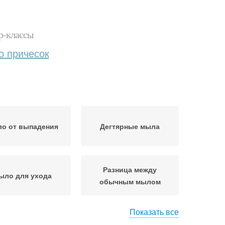
р-классы
о причесок
о от выпадения
Дегтярные мыла
Разница между
ыло для ухода
обычным мылом
Показать все