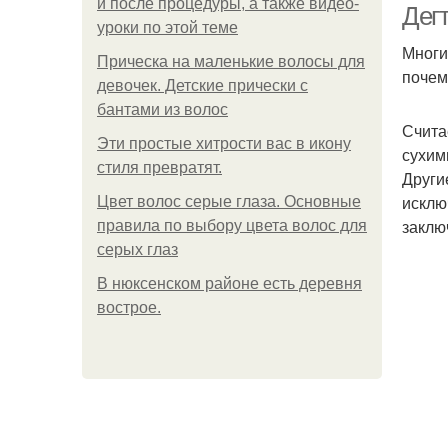
и после процедуры, а также видео-
Дег
уроки по этой теме
Многи
Прическа на маленькие волосы для
почем
девочек. Детские прически с
бантами из волос
Счита
Эти простые хитрости вас в икону
сухим
стиля превратят.
Други
исклю
Цвет волос серые глаза. Основные
заклю
правила по выбору цвета волос для
серых глаз
В нюксенском районе есть деревня
вострое.