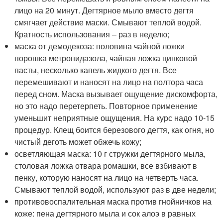
лицо на 20 минут. Дегтярное мыло вместо дегтя
смягчает действие маски. Смывают теплой водой.
Кратность использования – раз в неделю;
маска от демодекоза: половина чайной ложки
порошка метронидазола, чайная ложка цинковой
пасты, несколько капель жидкого дегтя. Все
перемешивают и наносят на лицо на полтора часа
перед сном. Маска вызывает ощущение дискомфорта,
но это надо перетерпеть. Повторное применение
уменьшит неприятные ощущения. На курс надо 10-15
процедур. Клещ боится березового дегтя, как огня, но
чистый деготь может обжечь кожу;
осветляющая маска: 10 г стружки дегтярного мыла,
столовая ложка отвара ромашки, все взбивают в
пенку, которую наносят на лицо на четверть часа.
Смывают теплой водой, используют раз в две недели;
противовоспалительная маска против гнойничков на
коже: пена дегтярного мыла и сок алоэ в равных