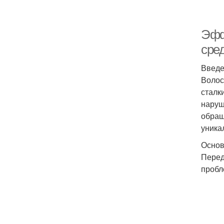
Эфф
сре
Введ
Волос
сталк
наруш
обращ
уника
Основ
Перед
пробл