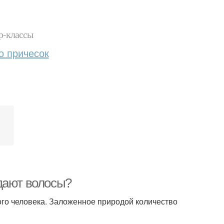
р-классы
о причесок
дают волосы?
ого человека. Заложенное природой количество