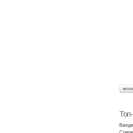
читат
Топ
Введ
Совре