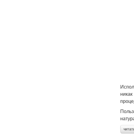
Испол
никак
проце
Польз
натур
читат