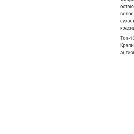
остаю
волос
сухос
краси
Топ-1
Крапи
антио