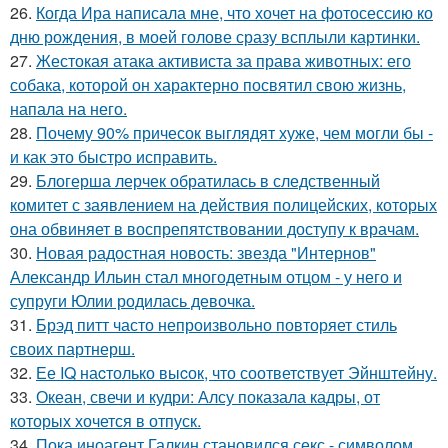
26.
Когда Ира написала мне, что хочет на фотосессию ко
дню рождения, в моей голове сразу всплыли картинки.
27.
Жестокая атака активиста за права животных: его
собака, которой он характерно посвятил свою жизнь,
напала на него.
28.
Почему 90% причесок выглядят хуже, чем могли бы -
и как это быстро исправить.
29.
Блогерша лерчек обратилась в следственный
комитет с заявлением на действия полицейских, которых
она обвиняет в воспрепятствовании доступу к врачам.
30.
Новая радостная новость: звезда "Интернов"
Александр Ильин стал многодетным отцом - у него и
супруги Юлии родилась девочка.
31.
Брэд питт часто непроизвольно повторяет стиль
своих партнерш.
32.
Ее IQ наcтолько выcок, что соответcтвует Эйнштейну.
33.
Океан, свечи и кудри: Алсу показала кадры, от
которых хочется в отпуск.
34.
Пока иноагент Галкин становился секс - символом,