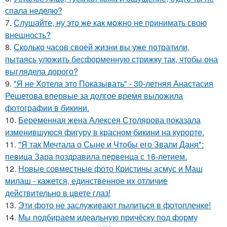
спала неделю?
7.
Слушайте, ну это же как можно не принимать свою
внешность?
8.
Сколько часов своей жизни вы уже потратили,
пытаясь уложить бесформенную стрижку так, чтобы она
выглядела дорого?
9.
"Я не Хотела это Показывать" - 30-летняя Анастасия
Решетова впервые за долгое время выложила
фотографии в бикини.
10.
Беременная жена Алексея Столярова показала
изменившуюся фигуру в красном бикини на курорте.
11.
"Я так Мечтала о Сыне и Чтобы его Звали Даня":
певица Зара поздравила первенца с 16-летием.
12.
Новые совместные фото Кристины асмус и Маш
милаш - кажется, единственное их отличие
действительно в цвете глаз!
13.
Эти фото не заслуживают пылиться в фотопленке!
14.
Мы подбираем идеальную причёску под форму