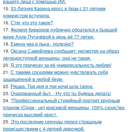
вашего лица с помощью ИИ.
15.
33-Летняя Карина кросс в брак с 21-летним
хоккеистом вступила.
16.
Стяг что это такое?
17.
Филипп Киркоров публично обратился к бывшей
жене Алле Пугачёвой в день её 77-летия.
18.
Емена чиа и льна - полезно?
19.
Оксана Самойлова сообщает: несмотря на образ
легкодоступной женщины, она не такая.
20.
Я эту прическу за её универсальность люблю!
21.
С такими соседями можно чувствовать себя
защищённой в любой беде.
22.
Ряшка. Три дня и три ночи шла таяна.
23.
Очарованный быт. - Ну что ты будешь делать!
24.
"Профессиональный студийный портрет крупным
планом (Close - up) красивой женщины, 100% сходство,
прическа высокий хвост.
25.
Это последние секунды перед страшным
происшествием с 4-летней девочкой.