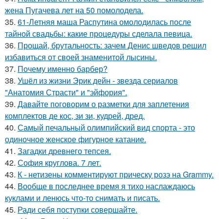
жена Пугачева лет на 50 помолодела.
35.
61-Летняя маша Распутина омолодилась после
тайной свадьбы: какие процедуры сделала певица.
36.
Прощай, брутальность: зачем Денис шведов решил
избавиться от своей знаменитой лысины.
37.
Почему именно барбер?
38.
Ушёл из жизни Эрик дейн - звезда сериалов
"Анатомия Страсти" и "эйфория".
39.
Давайте поговорим о разметки для заплетения
комплектов де кос, зи зи, кудрей, дред.
40.
Самый печальный олимпийский вид спорта - это
одиночное женское фигурное катание.
41.
Загадки древнего тепсея.
42.
София круглова. 7 лет.
43.
К - нетизены комментируют прическу розэ на Grammy.
44.
Вообще в последнее время я тихо наслаждаюсь
куклами и ленюсь что-то снимать и писать.
45.
Ради себя поступки совершайте.