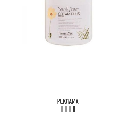
Медовая маска
Маска с коньяком
Маска с горчичным
Майонезная маска
маслом
Маска с репейным
Глицериновая маска
маслом
Банановая маска
Маска с медом