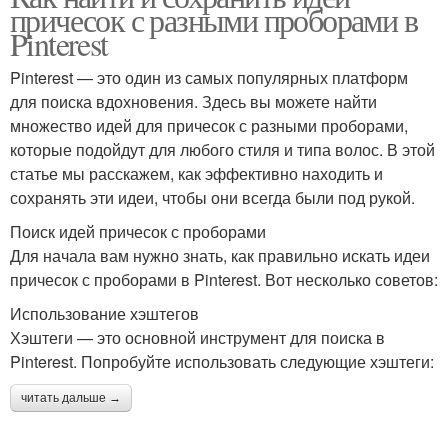
причесок с разными проборами в
Pinterest
Pinterest — это один из самых популярных платформ
для поиска вдохновения. Здесь вы можете найти
множество идей для причесок с разными проборами,
которые подойдут для любого стиля и типа волос. В этой
статье мы расскажем, как эффективно находить и
сохранять эти идеи, чтобы они всегда были под рукой.
Поиск идей причесок с проборами
Для начала вам нужно знать, как правильно искать идеи
причесок с проборами в Pinterest. Вот несколько советов:
Использование хэштегов
Хэштеги — это основной инструмент для поиска в
Pinterest. Попробуйте использовать следующие хэштеги:
читать дальше →