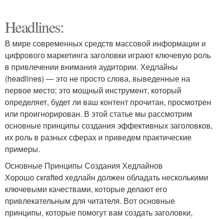
Headlines:
В мире современных средств массовой информации и
цифрового маркетинга заголовки играют ключевую роль
в привлечении внимания аудитории. Хедлайны
(headlines) — это не просто слова, выведенные на
первое место; это мощный инструмент, который
определяет, будет ли ваш контент прочитан, просмотрен
или проигнорирован. В этой статье мы рассмотрим
основные принципы создания эффективных заголовков,
их роль в разных сферах и приведем практические
примеры.
Основные Принципы Создания Хедлайнов
Хорошо скrafted хедлайн должен обладать несколькими
ключевыми качествами, которые делают его
привлекательным для читателя. Вот основные
принципы, которые помогут вам создать заголовки,