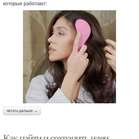
которые работают:
читать дальше →
Как найти и сохранить идеи