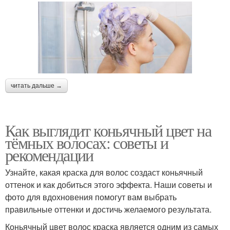
читать дальше →
Как выглядит коньячный цвет на
тёмных волосах: советы и
рекомендации
Узнайте, какая краска для волос создаст коньячный
оттенок и как добиться этого эффекта. Наши советы и
фото для вдохновения помогут вам выбрать
правильные оттенки и достичь желаемого результата.
Коньячный цвет волос краска является одним из самых