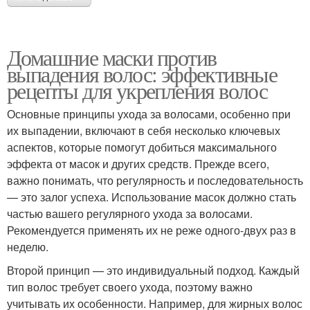
Домашние маски против
выпадения волос: эффективные
рецепты для укрепления волос
Основные принципы ухода за волосами, особенно при
их выпадении, включают в себя несколько ключевых
аспектов, которые помогут добиться максимального
эффекта от масок и других средств. Прежде всего,
важно понимать, что регулярность и последовательность
— это залог успеха. Использование масок должно стать
частью вашего регулярного ухода за волосами.
Рекомендуется применять их не реже одного-двух раз в
неделю.
Второй принцип — это индивидуальный подход. Каждый
тип волос требует своего ухода, поэтому важно
учитывать их особенности. Например, для жирных волос