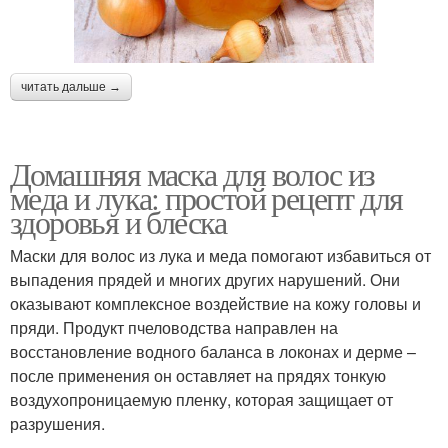
читать дальше →
Домашняя маска для волос из
меда и лука: простой рецепт для
здоровья и блеска
Маски для волос из лука и меда помогают избавиться от
выпадения прядей и многих других нарушений. Они
оказывают комплексное воздействие на кожу головы и
пряди. Продукт пчеловодства направлен на
восстановление водного баланса в локонах и дерме –
после применения он оставляет на прядях тонкую
воздухопроницаемую пленку, которая защищает от
разрушения.