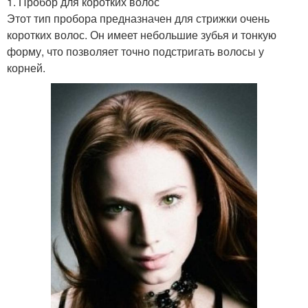
1. Пробор для коротких волос
Этот тип пробора предназначен для стрижки очень
коротких волос. Он имеет небольшие зубья и тонкую
форму, что позволяет точно подстригать волосы у
корней.