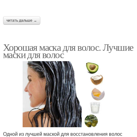
Простые маски
читать дальше →
Хорошая маска для волос. Лучшие
маски для волос
Одной из лучшей маской для восстановления волос