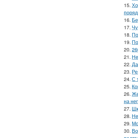
15.
Хо
поряд
16.
Бе
17.
Чу
18.
По
19.
По
20.
26
21.
Не
22.
Да
23.
Ре
24.
С 
25.
Ко
26.
Же
на нег
27.
Шк
28.
Не
29.
Мо
30.
Во