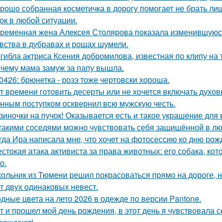
рошо собранная косметичка в дорогу помогает не брать лиш
ок в любой ситуации.
ременная жена Алексея Столярова показала изменившуюся 
вства в дубравах и рощах шумели.
гибла актриса Ксения добромилова, известная по клипу на т
чему мама замуж за папу вышла.
0426: брюнетка - розэ тоже чертовски хороша.
т времени готовить десерты или не хочется включать духов
нным поступком осквернил всю мужскую честь.
зиночки на пучок! Оказывается есть и такое украшение для 
такими соседями можно чувствовать себя защищённой в лю
гда Ира написала мне, что хочет на фотосессию ко дню рож
стокая атака активиста за права животных: его собака, ко
о.
ольник из Тюмени решил покрасоваться прямо на дороге, н
т двух одинаковых невест.
дные цвета на лето 2026 в одежде по версии Pantone.
т и прошел мой день рождения, в этот день я чувствовала 