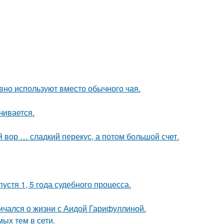
вно используют вместо обычного чая.
чивается.
 вор … сладкий перекус, а потом большой счет.
стя 1, 5 года судебного процесса.
ичался о жизни с Аидой Гарифуллиной.
ых тем в сети.