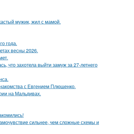
кастый мужик, жил с мамой.
го года.
етах весны 2026.
мет.
ь, что захотела выйти замуж за 27-летнего
нса.
знакомства с Евгением Плющенко.
рии на Мальдивах.
акомились!
самочувствие сильнее, чем сложные схемы и