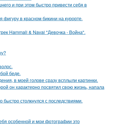
него и при этом быстро привести себя в
фигуру в красном бикини на курорте.
рек Hammali & Navai "Девочка - Война".
ку?
волос.
бой беде.
дения, в моей голове сразу всплыли картинки.
торой он характерно посвятил свою жизнь, напала
о быстро столкнулся с последствиями.
себя особенной и мои фотографии это