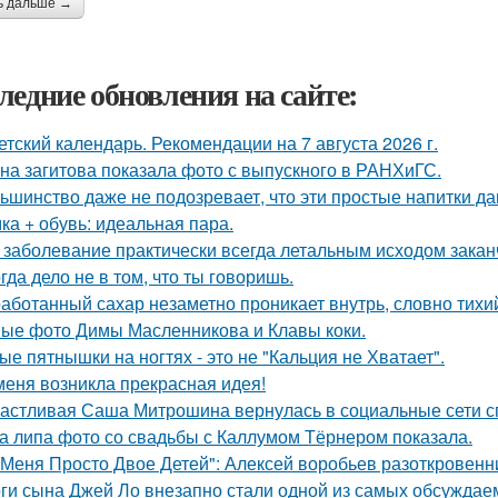
ь дальше →
ледние обновления на сайте:
етский календарь. Рекомендации на 7 августа 2026 г.
на загитова показала фото с выпускного в РАНХиГС.
ьшинство даже не подозревает, что эти простые напитки да
ка + обувь: идеальная пара.
 заболевание практически всегда летальным исходом закан
гда дело не в том, что ты говоришь.
аботанный сахар незаметно проникает внутрь, словно тихий
ые фото Димы Масленникова и Клавы коки.
ые пятнышки на ногтях - это не "Кальция не Хватает".
меня возникла прекрасная идея!
астливая Саша Митрошина вернулась в социальные сети спу
а липа фото со свадьбы с Каллумом Тёрнером показала.
 Меня Просто Двое Детей": Алексей воробьев разоткровенн
ги сына Джей Ло внезапно стали одной из самых обсуждаем