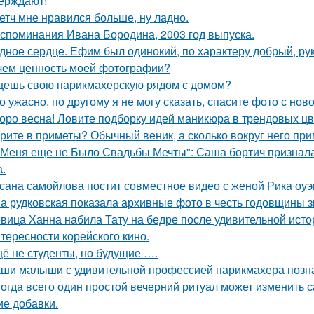
ерждают!
етч мне нравился больше, ну ладно.
споминания Ивана Бородина, 2003 год выпуска.
дное сердце. Ефим был одинокий, по характеру добрый, ру
чем ценность моей фотографии?
ешь свою парикмахерскую рядом с домом?
о ужасно, по другому я не могу сказать, спасите фото с ново
оро весна! Ловите подборку идей маникюра в трендовых цв
рите в приметы? Обычный веник, а сколько вокруг него при
 Меня еще не Было Свадьбы Мечты": Саша бортич призналас
а.
сана самойлова постит совместное видео с женой Рика оуэ
а рудковская показала архивные фото в честь годовщины 
вица Ханна набила Тату на бедре после удивительной исто
тересности корейского кино.
ё не студенты, но будущие ….
ши малыши с удивительной профессией парикмахера позн
огда всего один простой вечерний ритуал может изменить 
ие добавки.