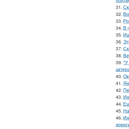
подтв
31.
Ск
32.
Во
33.
Ро
34.
В 
35.
Ищ
36.
Эт
37.
Ск
38.
Ве
39.
"У
актер
40.
Ок
41.
Ян
42.
Пе
43.
Ин
44.
Ещ
45.
На
46.
Ин
дорог