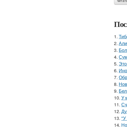
читат
Пос
1.
Тиб
2.
Али
3.
Бол
4.
Сум
5.
Это
6.
Ино
7.
Обр
8.
Нов
9.
Бел
10.
У 
11.
Сч
12.
Ду
13.
"У
14.
Но