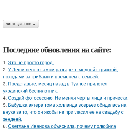
читать дальше →
Последние обновления на сайте:
1.
Это не просто город.
2.
У Леши лето в самом разгаре: с модной стрижкой,
походами за грибами и временем с семьей.
3.
Представьте, месяц назад в Туапсе прилетел
украинский беспилотник.
4.
Создай фотосессию. Не меняя черты лица и прически.
5.
Бабушка актера тома холланда всерьез обиделась на
внука за то, что он якобы не пригласил ее на свадьбу с
зендеей.
6.
Светлана Иванова объяснила, почему полюбила