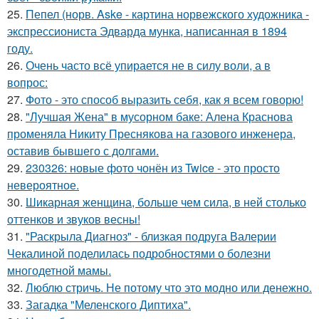
25.
Пепел (норв. Aske - картина норвежского художника -
экспрессиониста Эдварда мунка, написанная в 1894
году.
26.
Очень часто всё упирается не в силу воли, а в
вопрос:
27.
Фото - это способ выразить себя, как я всем говорю!
28.
"Лучшая Жена" в мусорном баке: Алена Краснова
променяла Никиту Преснякова на газового инженера,
оставив бывшего с долгами.
29.
230326: новые фото чонён из Twice - это просто
невероятное.
30.
Шикарная женщина, больше чем сила, в ней столько
оттенков и звуков весны!
31.
"Раскрыла Диагноз" - близкая подруга Валерии
Чекалиной поделилась подробностями о болезни
многодетной мамы.
32.
Люблю стричь. Не потому что это модно или денежно.
33.
Загадка "Меленского Диптиха".