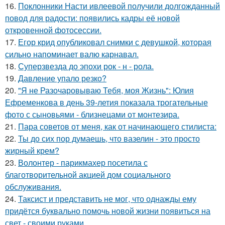
16.
Поклонники Насти ивлеевой получили долгожданный
повод для радости: появились кадры её новой
откровенной фотосессии.
17.
Егор крид опубликовал снимки с девушкой, которая
сильно напоминает валю карнавал.
18.
Суперзвезда до эпохи рок - н - рола.
19.
Давление упало резко?
20.
"Я не Разочаровываю Тебя, моя Жизнь": Юлия
Ефременкова в день 39-летия показала трогательные
фото с сыновьями - близнецами от монтезира.
21.
Пара советов от меня, как от начинающего стилиста:
22.
Ты до сих пор думаешь, что вазелин - это просто
жирный крем?
23.
Волонтер - парикмахер посетила с
благотворительной акцией дом социального
обслуживания.
24.
Таксист и представить не мог, что однажды ему
придётся буквально помочь новой жизни появиться на
свет - своими руками.