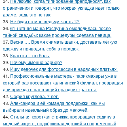
34.
Не люблю, когда типирование преподносят, как
ограничения и говорят, что мокрая укладка идет только
драме, ведь это не так:
35.
Не буди во мне ведьму, часть 12.
36.
61-Летняя маша Распутина омолодилась после
тайной свадьбы: какие процедуры сделала певица.
37.
Весна …. Время снимать шапки, доставать лёгкую
одежду и приводить себя в порядок.
38.
Красота - это боль.
39.
Почему именно барбер?
40.
Ищу девочек для фотосессии в нарядных платьях.
41.
Профессиональные мастера - парикмахеры уже в
который раз посещают калининский филиал, превращая
дни приезда в настоящий праздник красоты.
42.
София круглова. 7 лет.
43.
Александра и её команда поддержки: как мы
выбирали идеальный образ до мелочей.
44.
Стильная короткая стрижка превращает седину в
модный акцент, подчёркивая дерзкий и современный