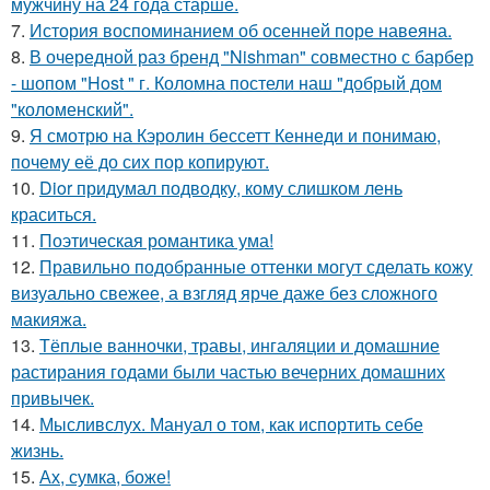
мужчину на 24 года старше.
7.
История воспоминанием об осенней поре навеяна.
8.
В очередной раз бренд "Nishman" совместно с барбер
- шопом "Host " г. Коломна постели наш "добрый дом
"коломенский".
9.
Я смотрю на Кэролин бессетт Кеннеди и понимаю,
почему её до сих пор копируют.
10.
Dior придумал подводку, кому слишком лень
краситься.
11.
Поэтическая романтика ума!
12.
Правильно подобранные оттенки могут сделать кожу
визуально свежее, а взгляд ярче даже без сложного
макияжа.
13.
Тёплые ванночки, травы, ингаляции и домашние
растирания годами были частью вечерних домашних
привычек.
14.
Мысливслух. Мануал о том, как испортить себе
жизнь.
15.
Ах, сумка, боже!