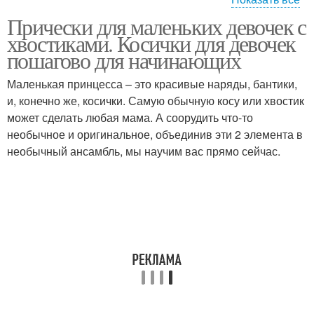
Прически для маленьких девочек с
Девочки на средние
Косички на короткие
хвостиками. Косички для девочек
волосы
волосы
пошагово для начинающих
Маленькая принцесса – это красивые наряды, бантики,
и, конечно же, косички. Самую обычную косу или хвостик
Волосы для детей
Короткие волосы
может сделать любая мама. А соорудить что-то
необычное и оригинальное, объединив эти 2 элемента в
необычный ансамбль, мы научим вас прямо сейчас.
Прически на длинные
Прически для коротких
волосы
волос
Девочка на короткие
Прелестницы с
волосы
короткими волосами