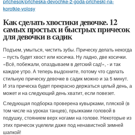
prichesok/pricheska-devochke-2-goda-pricheski-na-
korotkie-volosy
Как сделать хвостики девочке. 12
самых простых и быстрых причесок
для девочки в садик
Подъем, умыться, чистить зубы. Прическу делать некогда
– пусть будет хвост или косичка. Ну ладно, две косички.
«Всё, побежали, опаздываем в детский сад!», - и так
каждое утро. А теперь выдохните, потому что сделать
стильную прическу девочке в садик можно и за 5 минут.
И эта прическа будет прекрасно держаться целый день, а
может и на следующий день хватит, если повезет.
Следующая подборка проверена кувырками, пляской (в
том числе на уроках танцев), прыжками головой в
подушку, стоянием верх ногами на голове. Некоторые из
этих причесок уцелели даже под ненавистной зимней
шапкой!