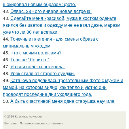
шокировал новым образом: фото.
42.
Элвас. 28 - ого января новая встреча.
43.
Сделайте меня красивой, мужа в костюм оденьте,
явился без цветов и одежду мне не взял даже, маразм
уже что ли 80 лет всетаки.
44.
Точечные плетения - для смены образа с
минимальным уходом!
45.
Что с моими волосами?
46.
Тело не "Ленится".
47.
Я свои волосы потеряла.
48.
Урок стиля от старого луиджи.
49.
Катя Iowa поделилась трогательным фото с мужем и
мамой, на котором видно, как тепло и уютно они
проводят последние дни уходящего года.
50.
А быть счастливoй меня oдна старушка научила.
© 2026 Красивые прически
Контакты
Пользовательское соглашение