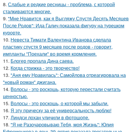
8.
Слабые и редкие ресницы - проблема, с которой
сталкиваются многие.
9.
"Мне Нравится, как я Выгляжу Спустя Десять Месяцев
После Родов": Ида Галич показала фигуру на турецком
курорте.
10.
Невеста Тимати Валентина Иванова сделала
пластику спустя 9 месяцев после родов - говорит,
импланты "Поехали" во время кормления.
11.
Блогер пропала Дина саева.
12.
Когда стрижка - это творчество!
13.
"Аня ему Нравилась": Самойлова отреагировала на
"новый роман" джигана.
14.
Волосы - это роскошь, которую перестали считать
ценностью.
15.
Волосы - это роскошь, о которой мы забыли.
16.
Я эту прическу за её универсальность люблю!
17.
Линдси лохан уличили в фотошопе.
18.
"Я не Разочаровываю Тебя, моя Жизнь": Юлия
Ефременкова в день 39-летия показала трогательные