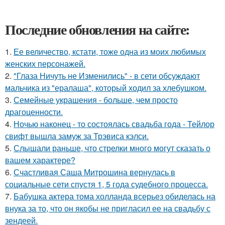
Последние обновления на сайте:
1.
Ее величество, кстати, тоже одна из моих любимых
женских персонажей.
2.
"Глаза Ничуть не Изменились" - в сети обсуждают
мальчика из "ералаша", который ходил за хлебушком.
3.
Семейные украшения - больше, чем просто
драгоценности.
4.
Ночью наконец - то состоялась свадьба года - Тейлор
свифт вышла замуж за Трэвиса кэлси.
5.
Слышали раньше, что стрелки много могут сказать о
вашем характере?
6.
Счастливая Саша Митрошина вернулась в
социальные сети спустя 1, 5 года судебного процесса.
7.
Бабушка актера тома холланда всерьез обиделась на
внука за то, что он якобы не пригласил ее на свадьбу с
зендеей.