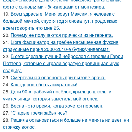
фото с сыновьями - близнецами от монтезира.
19.
Всем здрасьте. Меня зовут Максим, я человек с
большой мечтой, спустя год я снова тут, продолжаю
всем говорить что мне 25.
20.
Почему не получаются прически из интернета.
21.
Libra фасцинатор на гребне насыщенная фуксия
страусиные перья 2000-2010-е бутик/универмаг.
22.
В сети сделали лучший нейрослоп с героями Гарри
Поттера, которые сыграли всратую провинциальную
свадьбу.
23.
Смертельная опасность при вызове врача.
24.
Как здорово быть аккуратным!
25.
Дети 90-х, рабочий посёлок, крыльцо школы и
учительница, которая заметила мой огонёк.
26.
Весна - это время, когда хочется перемен.
27.
"Старые грехи забылись?
28.
Решила остановиться и больше не менять ни цвет, ни
стрижку волос.