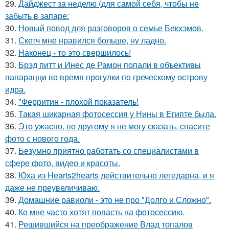
29.
Дайджест за неделю (для самой себя, чтобы не
забыть в запаре:
30.
Новый повод для разговоров о семье Бекхэмов.
31.
Скетч мне нравился больше, ну ладно.
32.
Наконец - то это свершилось!
33.
Брэд питт и Инес де Рамон попали в объективы
папарацци во время прогулки по греческому острову
идра.
34.
"Ферритин - плохой показатель!
35.
Такая шикарная фотосессия у Нины в Египте была.
36.
Это ужасно, по другому я не могу сказать, спасите
фото с нового года.
37.
Безумно приятно работать со специалистами в
сфере фото, видео и красоты.
38.
Юха из Hearts2hearts действительно легедарна, и я
даже не преувеличиваю.
39.
Домашние равиоли - это не про "Долго и Сложно".
40.
Ко мне часто хотят попасть на фотосессию.
41.
Решившийся на преображение Влад топалов