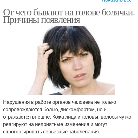
От чего бывают на голове болячки.
Сыпь на голове
Прыщи на голове
Причины появления
Болячки в голове
Нарушения в работе органов человека не только
сопровождаются болью, дискомфортом, но и
отражаются внешне. Кожа лица и головы, волосы чутко
реагируют на неприятные изменения и могут
спрогнозировать серьезные заболевания.