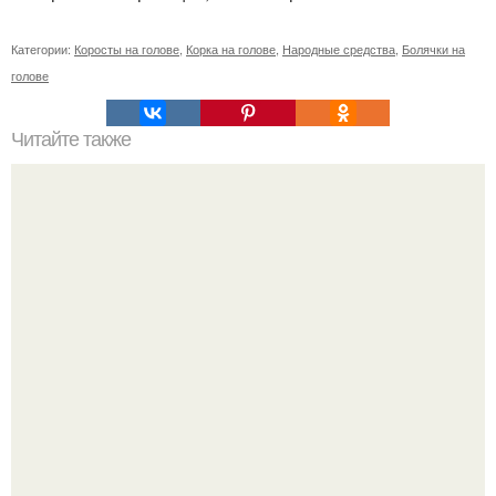
Категории:
Коросты на голове
,
Корка на голове
,
Народные средства
,
Болячки на
голове
Читайте также
Маска для лица с алоэ. Польза от применения масок с
алоэ