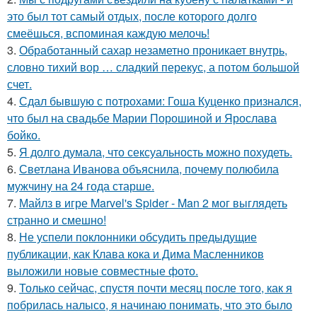
это был тот самый отдых, после которого долго
смеёшься, вспоминая каждую мелочь!
3.
Обработанный сахар незаметно проникает внутрь,
словно тихий вор … сладкий перекус, а потом большой
счет.
4.
Сдал бывшую с потрохами: Гоша Куценко признался,
что был на свадьбе Марии Порошиной и Ярослава
бойко.
5.
Я долго думала, что сексуальность можно похудеть.
6.
Светлана Иванова объяснила, почему полюбила
мужчину на 24 года старше.
7.
Майлз в игре Marvel's Spider - Man 2 мог выглядеть
странно и смешно!
8.
Не успели поклонники обсудить предыдущие
публикации, как Клава кока и Дима Масленников
выложили новые совместные фото.
9.
Только сейчас, спустя почти месяц после того, как я
побрилась налысо, я начинаю понимать, что это было