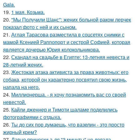
Gala.
19.
1 мая. Козьма.
20.
"Мы Получили Шанс": жених больной раком лерчек
показал фото с ней и их сыном.
21.
Аглая Тарасова разместила в соцсетях снимки с
мамой Ксенией Раппопорт и сестрой Софией, которая
является дочерью Юрия колокольникова.
22.
Скандал на свадьбе в Египте: 13-летняя невеста и
28-летний жених.
23.
Жестокая атака активиста за права животных: его
собака, которой он характерно посвятил свою жизнь,
напала на него.
24.
Миллионерша. - я хочу познакомить вас со своей
невестой.
25.
Кайли дженнер и Тимоти шаламе поделились
фотографиями с отдыха.
26.
Ты до сих пор думаешь, что вазелин - это просто
жирный крем?
27.
Давно прически а-ля "3 минуты" не делала ….