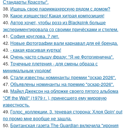
Стандарты Красоты".
38.
Ищешь свою парикмахерскую рядом с домом?
39.
Какое изящество! Какая хитрая композиция!
40.
Автор хочет, чтобы розэ из Blackpink больше
экспериментировала со своими причёсками и стилем.
41.
София круглова. 7 лет.
42.
Новые фотографии вали карнавал для её бренда.
43.
- какая красивая куртка!
44.
Очень часто слышу фразу: "Я не Фотогиенична".
45.
Точечные плетения - для смены образа с
минимальным уходом!
46.
Стали известны номинанты премии "оскар 2026".
47.
Объявлены номинанты на премию "оскар-2026".
48.
Майкл Джексон на обложке своего пятого альбома
"Off the Wall" (1979 г. ), принесшего ему мировую
известность.
49.
Голос_коллекции. 3. теневая сторона: Хлоя Goin' out
по промо мне вообще не зашла.
50.
Британская газета The Guardian включила "ирония