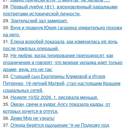
28.
Первый лукбук 1811, вдохновленный парадными
портретами исторической личности.
29.
Зрительский зал замирает.
30.
Внук и правнук Юрия гагарина удивительно похожи
на него.
31.
Елена воробей показала, как изменилась её дочь
после тяжёлых операций.
32.
Не люблю, когда типирование преподносят, как
ограничения и говорят, что мокрая укладка идет только
драме, ведь это не так:
33.
Старший сын Екатерины Климовой и Игоря
Петренко, 19-летний Матвей, стал настоящим Крашем
социальных сетей.
34.
Неделя 10/52 2026. 1. рисовала меньше.
35.
Океан, свечи и кудри: Алсу показала кадры, от
которых хочется в отпуск.
36.
Деми Мур не узнать!
37.
Откуда берётся ощущение "я не Подхожу под