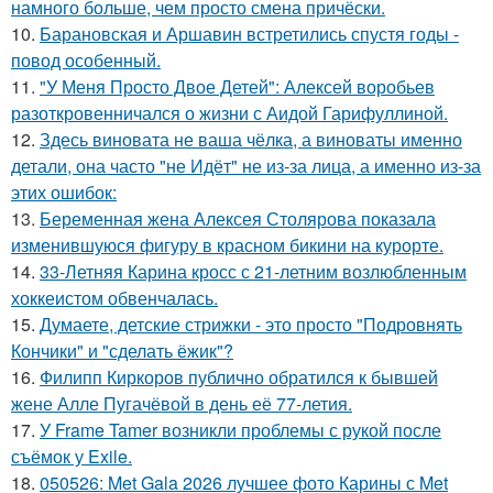
намного больше, чем просто смена причёски.
10.
Барановская и Аршавин встретились спустя годы -
повод особенный.
11.
"У Меня Просто Двое Детей": Алексей воробьев
разоткровенничался о жизни с Аидой Гарифуллиной.
12.
Здесь виновата не ваша чёлка, а виноваты именно
детали, она часто "не Идёт" не из-за лица, а именно из-за
этих ошибок:
13.
Беременная жена Алексея Столярова показала
изменившуюся фигуру в красном бикини на курорте.
14.
33-Летняя Карина кросс с 21-летним возлюбленным
хоккеистом обвенчалась.
15.
Думаете, детские стрижки - это просто "Подровнять
Кончики" и "сделать ёжик"?
16.
Филипп Киркоров публично обратился к бывшей
жене Алле Пугачёвой в день её 77-летия.
17.
У Frame Tamer возникли проблемы с рукой после
съёмок у Exile.
18.
050526: Met Gala 2026 лучшее фото Карины с Met