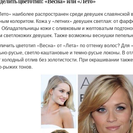
делить цветотип: «Весна» или «Лето»
Лето» наиболее распространен среди девушек славянской 
ным колоритом. Кожа у «летних» девушек светлая: от фар
. Обладательницы кожи с оливковым и желтоватым подтоном
м светлокожих девушек. Также возможны веснушки пепельн
тличить цветотип «Весна» от «Лета» по оттенку волос? Для
ьно-русые, светло-каштановые и темно-русые локоны. В от
 холодный отлив без золотистости. При окрашивании также
о-рыжих тонов.