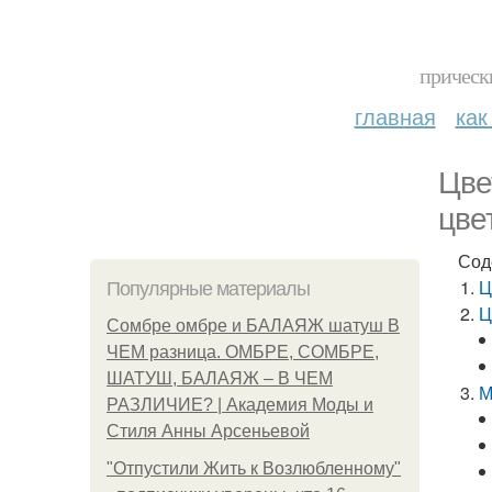
прическ
главная
как
Цве
цве
Сод
Ц
Популярные материалы
Ц
Сомбре омбре и БАЛАЯЖ шатуш В
ЧЕМ разница. ОМБРЕ, СОМБРЕ,
ШАТУШ, БАЛАЯЖ – В ЧЕМ
М
РАЗЛИЧИЕ? | Академия Моды и
Стиля Анны Арсеньевой
"Отпустили Жить к Возлюбленному"