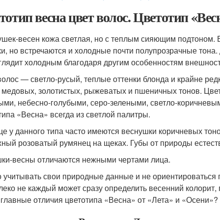
тотип весна цвет волос. Цветотип «Вес
ушек-весен кожа светлая, но с теплым сияющим подтоном.
ки, но встречаются и холодные почти полупрозрачные тона.
глядит холодным благодаря другим особенностям внешност
волос — светло-русый, теплые оттенки блонда и крайне ред
 медовых, золотистых, рыжеватых и пшеничных тонов. Цвет
ыми, небесно-голубыми, серо-зелеными, светло-коричневым
типа «Весна» всегда из светлой палитры.
це у данного типа часто имеются веснушки коричневых тон
ный розоватый румянец на щеках. Губы от природы естеств
ки-весны отличаются нежными чертами лица.
 учитывать свои природные данные и не ориентироваться
леко не каждый может сразу определить весенний колорит, 
 главные отличия цветотипа «Весна» от «Лета» и «Осени»?