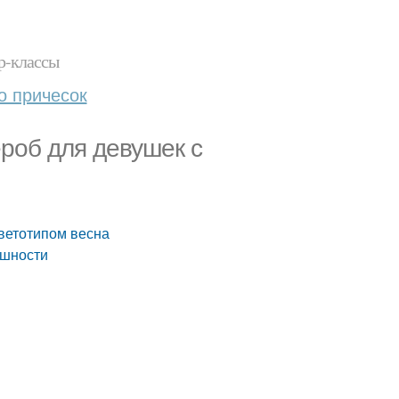
р-классы
о причесок
роб для девушек с
цветотипом весна
ешности