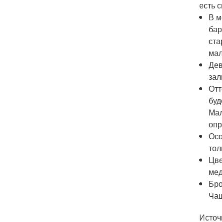
есть 
В м
бар
ста
мал
Дев
зал
Отт
буд
Мал
опр
Осо
тол
Цве
мед
Бро
Чащ
Источ