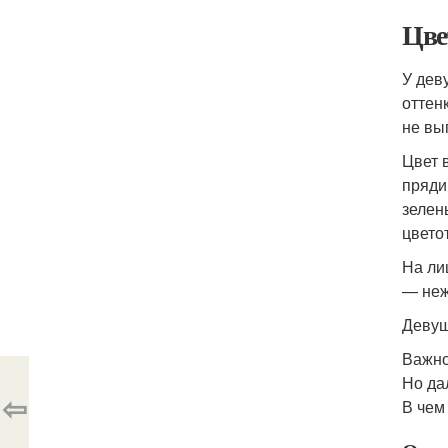
Цве
У дев
оттен
не вы
Цвет 
пряди
зелен
цвето
На ли
— неж
Девуш
Важно
Но да
⇦
В чем