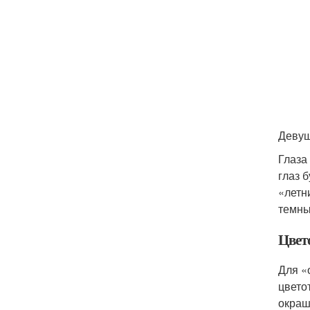
Девуш
Глаза
глаз 
«летн
темны
Цвет
Для «
цвето
окраш