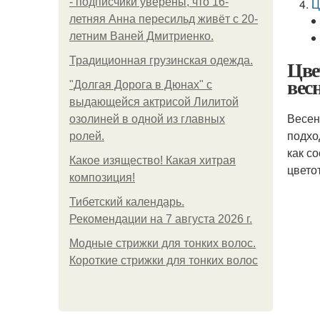
- подписчики уверены, что 16-
Ц
летняя Анна пересильд живёт с 20-
летним Ваней Дмитриенко.
Традиционная грузинская одежда.
Цве
вес
"Долгая Дорога в Дюнах" с
выдающейся актрисой Лилитой
Весен
озолиней в одной из главных
подхо
ролей.
как с
Какое изящество! Какая хитрая
цвето
композиция!
Тибетский календарь.
Рекомендации на 7 августа 2026 г.
Модные стрижки для тонких волос.
Короткие стрижки для тонких волос