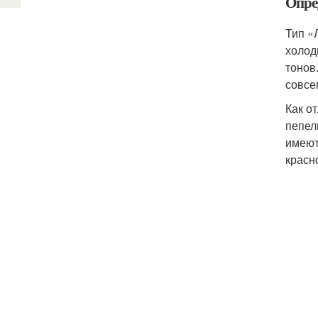
Опре
Тип «
холод
тонов
совсе
Как о
пепел
имеют
красн