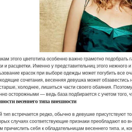
кам этого цветотипа особенно важно грамотно подобрать га
ки и расцветки. Именно у представительниц этого нежного 
ьзование красок при выборе одежды может погубить все о
ходящие сочетания, весенняя девушка может обзавестись
 старше, холоднее, лишиться части своего обаяния. Поэтом
нно осторожными — ведь база подбирается с учетом того, чт
нности весеннего типа внешности
й тип встречается редко, обычно в девушке присутствуют то
орых случаях соответствующие признаки преобладают во вн
м причислить себя к обладательницам весеннего типа. и, коне