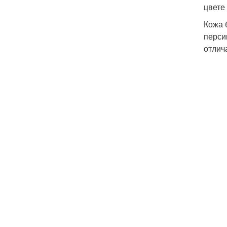
цвете 
Кожа 
перси
отлич