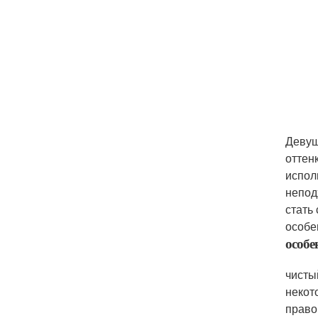
Девуш
оттен
испол
непод
стать
особе
особе
чисты
некот
право