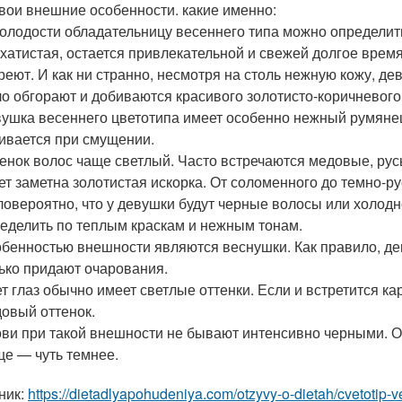
свои внешние особенности. какие именно:
олодости обладательницу весеннего типа можно определить
хатистая, остается привлекательной и свежей долгое вре
реют. И как ни странно, несмотря на столь нежную кожу, д
о обгорают и добиваются красивого золотисто-коричневого 
ушка весеннего цветотипа имеет особенно нежный румянец
ивается при смущении.
енок волос чаще светлый. Часто встречаются медовые, рус
ет заметна золотистая искорка. От соломенного до темно-р
овероятно, что у девушки будут черные волосы или холодн
еделить по теплым краскам и нежным тонам.
бенностью внешности являются веснушки. Как правило, дев
ько придают очарования.
т глаз обычно имеет светлые оттенки. Если и встретится кар
овый оттенок.
ви при такой внешности не бывают интенсивно черными. Об
е — чуть темнее.
ник:
https://dietadlyapohudeniya.com/otzyvy-o-dietah/cvetotip-