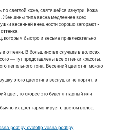
 по светлой коже, святящейся изнутри. Кожа
мя. Женщины типа весна медленнее всех
евушки весенней внешности хорошо загорают -
оттенка.
, которым быстро и весьма привлекательно
ые оттенки. В большинстве случаев в волосах
усого — тут представлены все оттенки красоты.
ого пепельного тона. Весенний цветотип можно
ушку этого цветотипа веснушки не портят, а
ий цвет, то скорее это будет янтарный или
ычно их цвет гармонирует с цветом волос.
vesna-podtipy-cvetotip-vesna-podtipy