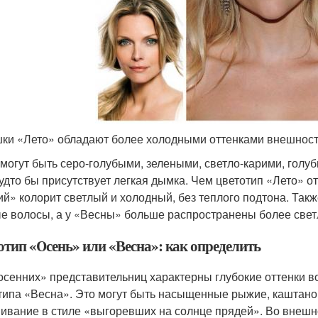
ки «Лето» обладают более холодными оттенками внешност
 могут быть серо-голубыми, зелеными, светло-карими, голу
будто бы присутствует легкая дымка. Чем цветотип «Лето» о
ий» колорит светлый и холодный, без теплого подтона. Такж
е волосы, а у «Весны» больше распространены более све
отип «Осень» или «Весна»: как определить
осенних» представительниц характерны глубокие оттенки во
типа «Весна». Это могут быть насыщенные рыжие, каштано
ивание в стиле «выгоревших на солнце прядей». Во внешно