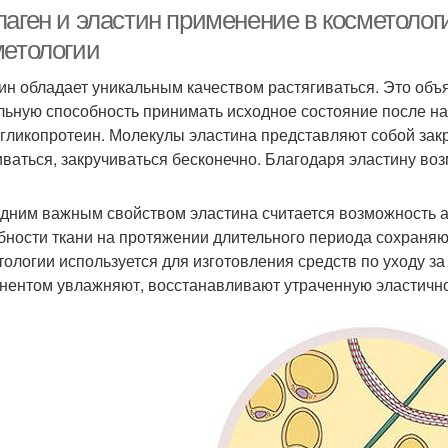
косметике
аген и эластин применение в косметологи
метологии
ин обладает уникальным качеством растягиваться. Это объя
льную способность принимать исходное состояние после на
 гликопротеин. Молекулы эластина представляют собой зак
иваться, закручиваться бесконечно. Благодаря эластину в
дним важным свойством эластина считается возможность а
бности ткани на протяжении длительного периода сохраня
тологии используется для изготовления средств по уходу з
нентом увлажняют, восстанавливают утраченную эластично