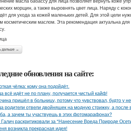
нение масла бабассу для лица позволяет вернуть коже упру
еских морщин, а также выровнять цвет лица. Наряду с коко
дёт для ухода за кожей маленьких детей. Для этой цели ну
м косметическим маслом. Эта рекомендация актуальна для 
су.
ица
ь дальше →
ледние обновления на сайте:
откая чёлка: кому она подойдёт.
да всё идёт не по плану, получается чистый кайф!
чина пришёл в больницу, потому что чувствовал, будто у нег
да родители отвели двойняшек на модную стрижку, а после в
ба, а зачем ты участвуешь в этих фотомарафонах?
 Галич раскритиковали за "Нанесение Вреда Природе Осети
еня возникла прекрасная идея!