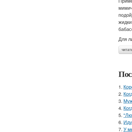
Приме
мимич
подой
жидки
бабас
Для л
читат
Пос
1.
Кор
2.
Ког
3.
Муж
4.
Ког
5.
"Лю
6.
Иду
7.
У м