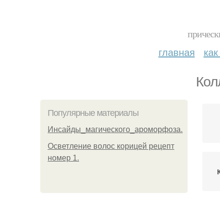
прическ
главная
как
Кол
Популярные материалы
Инсайды_магического_ароморфоза.
Осветление волос корицей рецепт
номер 1.
Ко