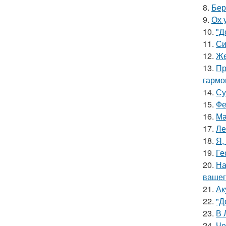
8.
Бер
9.
Ох 
10.
"Д
11.
Си
12.
Же
13.
Пр
гармо
14.
Су
15.
Фе
16.
Ма
17.
Ле
18.
Я,
19.
Ге
20.
На
вашег
21.
Ак
22.
"Д
23.
В 
24.
Че