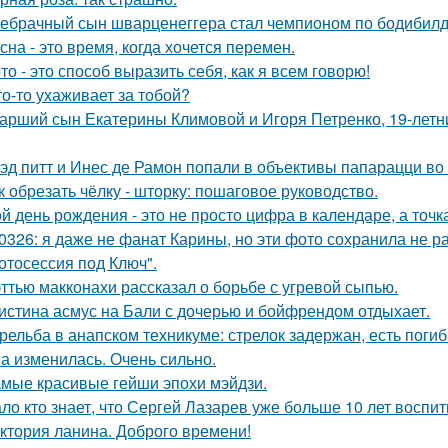
ебрачный сын шварценеггера стал чемпионом по бодибилд
сна - это время, когда хочется перемен.
то - это способ выразить себя, как я всем говорю!
то-то ухаживает за тобой?
арший сын Екатерины Климовой и Игоря Петренко, 19-лет
эд питт и Инес де Рамон попали в объективы папарацци во 
к обрезать чёлку - шторку: пошаговое руководство.
й день рождения - это не просто цифра в календаре, а точка
0326: я даже не фанат Карины, но эти фото сохранила не р
отосессия под Ключ".
ттью макконахи рассказал о борьбе с угревой сыпью.
истина асмус на Бали с дочерью и бойфрендом отдыхает.
рельба в анапском техникуме: стрелок задержан, есть поги
а изменилась. Очень сильно.
мые красивые гейши эпохи мэйдзи.
ло кто знает, что Сергей Лазарев уже больше 10 лет воспи
ктория ланина. Доброго времени!