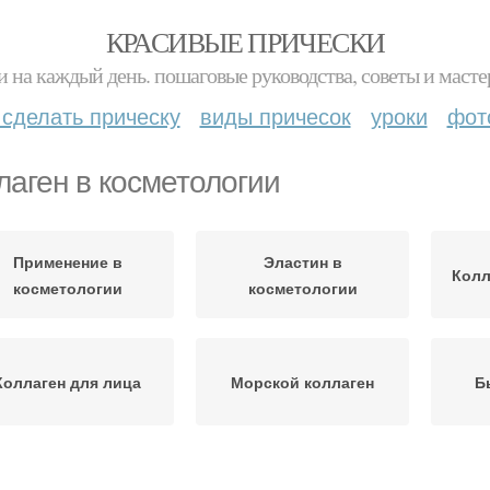
КРАСИВЫЕ ПРИЧЕСКИ
и на каждый день. пошаговые руководства, советы и масте
 сделать прическу
виды причесок
уроки
фот
лаген в косметологии
Применение в
Эластин в
Колл
косметологии
косметологии
Коллаген для лица
Морской коллаген
Б
ллаген в корейской
Коллаген для косметики