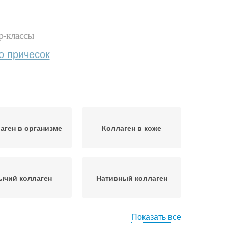
р-классы
о причесок
аген в организме
Коллаген в коже
ычий коллаген
Нативный коллаген
Показать все