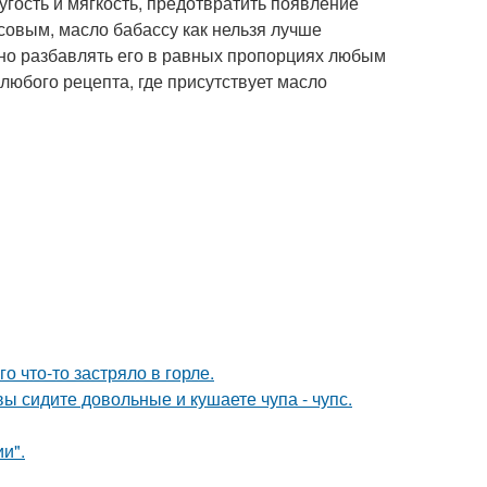
гость и мягкость, предотвратить появление
совым, масло бабассу как нельзя лучше
жно разбавлять его в равных пропорциях любым
любого рецепта, где присутствует масло
о что-то застряло в горле.
ы сидите довольные и кушаете чупа - чупс.
и".