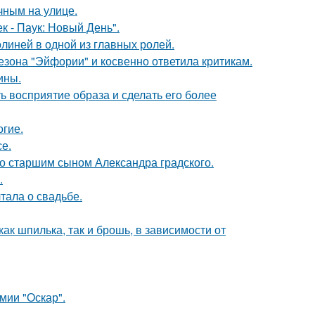
чным на улице.
к - Паук: Новый День".
линей в одной из главных ролей.
зона "Эйфории" и косвенно ответила критикам.
ины.
 восприятие образа и сделать его более
огие.
е.
со старшим сыном Александра градского.
.
тала о свадьбе.
ак шпилька, так и брошь, в зависимости от
мии "Оскар".