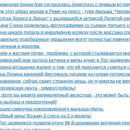
еменная бонни блю согласилась переспать с первым встре
уж этот образ зендаи в Риме на пресс - туре фильма "Челове
олгая Дорога в Дюнах" с выдающейся актрисой Лилитой озо
дни Суини поделилась фотографиями со съемок третьего се
на цекало попала в инвалидную коляску после массажа сп
авильно подобранные украшения могут полностью изменить
ничным и дорогим.
хие и жесткие пятки - проблема, с которой сталкиваются мн
рмерский дом эштона катчера и милы кунис в Лос-анджелес
рина коташенко жалеет о том, что ей приходится судиться 
на Ленина каннский фестиваль гнездом на голове потрясла
 наверное, сейчас скажу странную вещь, но я никогда не меч
оргиевская лента - символ победы!
 фото вы видите великолепный аксессуар - это может быть к
о выбора и предпочтений!
ушер самоучка новорожденного малыша убила.
обрый день! Возьму 2 слота на 2 д модель!
Лос-анджелесе подвели итоги 98-й церемонии вручения пре
рная роза: так страшно.