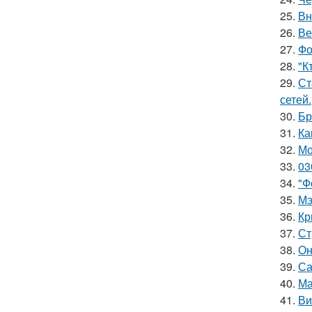
25.
Вн
26.
Ве
27.
Фо
28.
"К
29.
Ст
сетей.
30.
Бр
31.
Ка
32.
Мо
33.
03
34.
"Ф
35.
Мэ
36.
Кр
37.
Ст
38.
Он
39.
Са
40.
Ма
41.
Ви