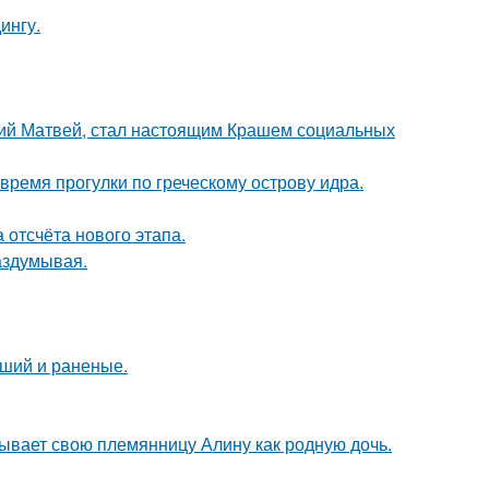
ингу.
ний Матвей, стал настоящим Крашем социальных
время прогулки по греческому острову идра.
 отсчёта нового этапа.
аздумывая.
бший и раненые.
тывает свою племянницу Алину как родную дочь.