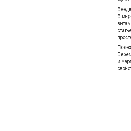
Введ
В мир
витам
стать
прост
Полез
Берез
и мар
свойс