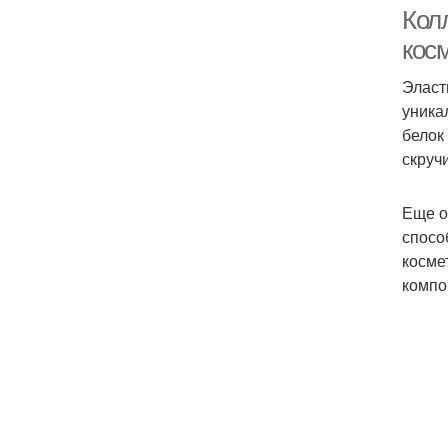
Колл
кос
Эласт
уника
белок
скруч
Еще о
спосо
косме
компо