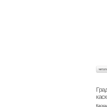
читат
Гра
каск
Каска