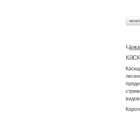
читат
Чем
кас
Каска
лесен
пряди
стриж
видов
Корот