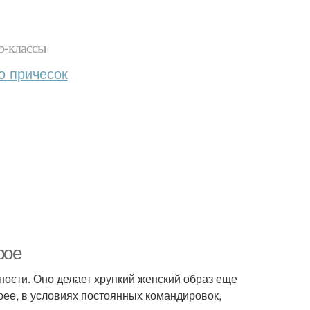
р-классы
о причесок
рое
ности. Оно делает хрупкий женский образ еще
рее, в условиях постоянных командировок,