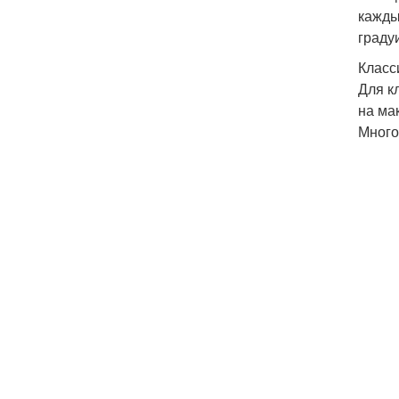
кажды
граду
Класс
Для к
на ма
Много