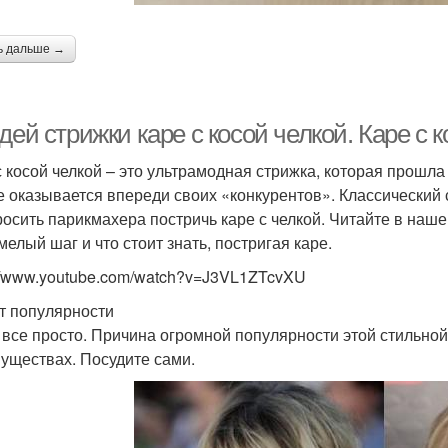
ь дальше →
дей стрижки каре с косой челкой. Каре с 
с косой челкой – это ультрамодная стрижка, которая прошл
е оказывается впереди своих «конкурентов». Классический
росить парикмахера постричь каре с челкой. Читайте в наше
мелый шаг и что стоит знать, постригая каре.
://www.youtube.com/watch?v=J3VL1ZTcvXU
т популярности
 все просто. Причина огромной популярности этой стильной
уществах. Посудите сами.