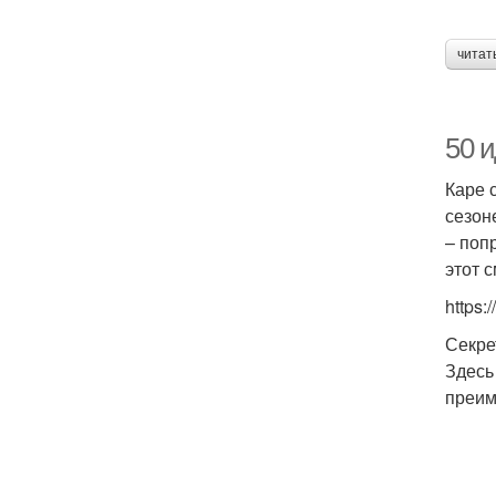
читат
50 и
Каре 
сезон
– поп
этот с
https
Секре
Здесь
преим