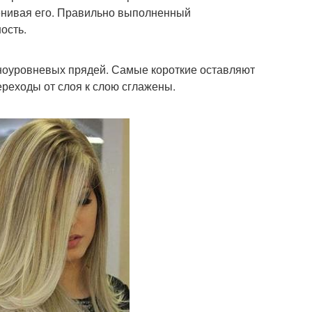
енивая его. Правильно выполненный
ость.
зноуровневых прядей. Самые короткие оставляют
ереходы от слоя к слою сглажены.