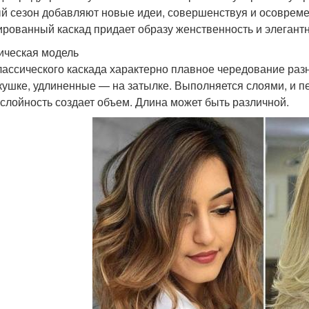
й сезон добавляют новые идеи, совершенствуя и осоврем
ированный каскад придает образу женственность и элегантн
ическая модель
лассического каскада характерно плавное чередование ра
кушке, удлиненные — на затылке. Выполняется слоями, и п
слойность создает объем. Длина может быть различной.