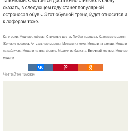
тапочками. Смотрятся достаточно стильно. К слову
сказать, в следующем году станет популярной
остроносая обувь. Этот обувной тренд будет относится и
к лоферам тоже.
Категории:
Модные лоферы
,
Стильные цветы
,
Грубая подошва
,
Красивые модели
,
Женские лоферы
,
Актуальные модели
,
Модели из кожи
,
Модели из замши
,
Модели
на каблуках
,
Модели на платформе
,
Модели из бархата
,
Брючный костюм
,
Модные
модели
Читайте также
Если побриться налысо за сколько отрастут волосы. Как