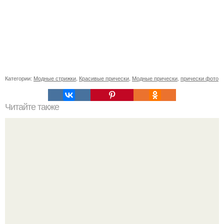
Категории:
Модные стрижки
,
Красивые прически
,
Модные прически
,
прически фото
Читайте также
Шампунь с кератином для волос польза или вред.
Шампуни с кератином