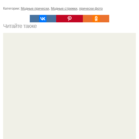
Категории:
Модные прически
,
Модные стрижки
,
прически фото
Читайте также
Шампунь с кератином для волос польза или вред.
Шампуни с кератином