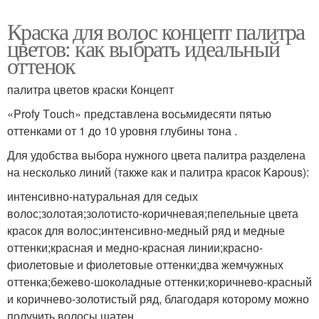
Краска для волос концепт палитра
цветов: как выбрать идеальный
оттенок
палитра цветов краски Концепт
«Profy Тouch» представлена восьмидесяти пятью
оттенками от 1 до 10 уровня глубины тона .
Для удобства выбора нужного цвета палитра разделена
на несколько линий (также как и палитра красок Kapous):
интенсивно-натуральная для седых
волос;золотая;золотисто-коричневая;пепельные цвета
красок для волос;интенсивно-медный ряд и медные
оттенки;красная и медно-красная линии;красно-
фиолетовые и фиолетовые оттенки;два жемчужных
оттенка;бежево-шоколадные оттенки;коричнево-красный
и коричнево-золотистый ряд, благодаря которому можно
получить волосы шатен.