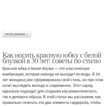
черный
черный
Ажурная блузка
Горошек с блузкой
читать дальше →
Как носить красную юбку с белой
Шифоновые блузки
Кружевная блузка
блузкой в 30 лет: советы по стилю
Красная юбка и белая блузка — это классическая
комбинация, которая никогда не выходит из моды. В 30
Блузки для создания
Блузка в офисе
лет женщина уже сформировала свой стиль, но при этом
хочет выглядеть молодо и современно. Этот наряд
идеально подходит для создания как романтического,
так и делового образа. В этой статье мы расскажем, как
Блузка для вечернего
правильно сочетать эти два элемента гардероба, чтобы
Блузка для создания