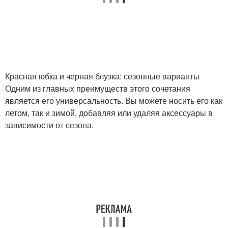
Блузка на формальное
Блузка на новый год
мероприятие
Блузка для разных
Наряд из черной блузки
случаев
Красная юбка и черная блузка: сезонные варианты
Одним из главных преимуществ этого сочетания
является его универсальность. Вы можете носить его как
Блузки для
летом, так и зимой, добавляя или удаляя аксессуары в
Блузка с красной
гармоничного
зависимости от сезона.
сочетания
Блузка в белый
Блузка в горох
горошек
Юбка-тюльпан в
Юбка-полусолнце в