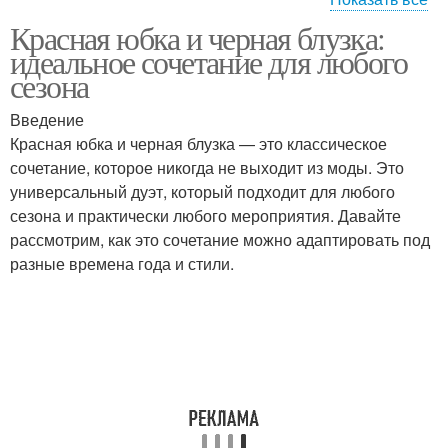
Блузка на
Красная юбка и черная блузка:
Блузка в неформальной
официальные
идеальное сочетание для любого
обстановке
мероприятия
сезона
Введение
Красная юбка и черная блузка — это классическое
Классическая блузка
Белая блузка
сочетание, которое никогда не выходит из моды. Это
универсальный дуэт, который подходит для любого
сезона и практически любого мероприятия. Давайте
рассмотрим, как это сочетание можно адаптировать под
Летняя блузка
Короткая блузка
разные времена года и стили.
Блузка с коротким
Длинная блузка
рукавом